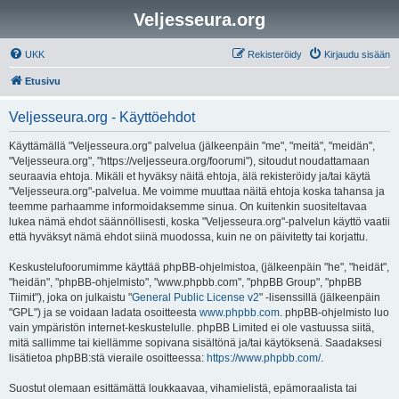
Veljesseura.org
UKK
Rekisteröidy
Kirjaudu sisään
Etusivu
Veljesseura.org - Käyttöehdot
Käyttämällä "Veljesseura.org" palvelua (jälkeenpäin "me", "meitä", "meidän",
"Veljesseura.org", "https://veljesseura.org/foorumi"), sitoudut noudattamaan
seuraavia ehtoja. Mikäli et hyväksy näitä ehtoja, älä rekisteröidy ja/tai käytä
"Veljesseura.org"-palvelua. Me voimme muuttaa näitä ehtoja koska tahansa ja
teemme parhaamme informoidaksemme sinua. On kuitenkin suositeltavaa
lukea nämä ehdot säännöllisesti, koska "Veljesseura.org"-palvelun käyttö vaatii
että hyväksyt nämä ehdot siinä muodossa, kuin ne on päivitetty tai korjattu.
Keskustelufoorumimme käyttää phpBB-ohjelmistoa, (jälkeenpäin "he", "heidät",
"heidän", "phpBB-ohjelmisto", "www.phpbb.com", "phpBB Group", "phpBB
Tiimit"), joka on julkaistu "
General Public License v2
" -lisenssillä (jälkeenpäin
"GPL") ja se voidaan ladata osoitteesta
www.phpbb.com
. phpBB-ohjelmisto luo
vain ympäristön internet-keskustelulle. phpBB Limited ei ole vastuussa siitä,
mitä sallimme tai kiellämme sopivana sisältönä ja/tai käytöksenä. Saadaksesi
lisätietoa phpBB:stä vieraile osoitteessa:
https://www.phpbb.com/
.
Suostut olemaan esittämättä loukkaavaa, vihamielistä, epämoraalista tai