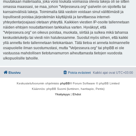
muutakaan materiaalia, joka voisi loukata voimassa olevia lakeja oli se sitten
omassa maassasi, se maa, johon "Veljesseura.org"-palvelin on sijoitettu tai
kansainvälisiä lakeja. Toimimalla tätä vastoin voidaan sinut välittömästi ja
lopullisesti poistaa järjestelmän käyttäjistä ja tarvittaessa internet-
yhteydentarjoajaasi otetaan yhteyttä. Kaikkien viestien IP-osoite tallennetaan
näiden ehtojen noudattamisen tarkkailua varten. Hyväksyt, että
"Veljesseura.org" on oikeus poistaa, muokata, siirtää ja sulkea mikä tahansa
keskusteluketju tai viesti niin halutessamme. Suostut myös siihen, että kaikki
yllä annettu tieto tallennetaan tietokantaan. Tätä tietoa ei anneta kolmannelle
osapuolelle ilman suostumustasi, mutta "Veljesseura.org" tai phpBB ei ole
vastuussa mahdollisen tietoturvamurron aiheuttamasta tietojen vuodosta
ulkopuolisille tahoille.
Etusivu
Poista evästeet
Kaikki ajat ovat
UTC+03:00
Keskustelufoorumin ohjelmisto
phpBB
® Forum Software © phpBB Limited
Käännös: phpBB Suomi (lurttinen, harritapio, Pettis)
Yksityisyys
|
Ehdot