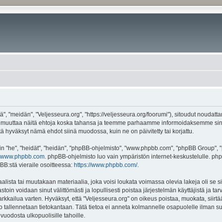
", "meidän", "Veljesseura.org", "https://veljesseura.org/foorumi"), sitoudut noudatt
mme muuttaa näitä ehtoja koska tahansa ja teemme parhaamme informoidaksemme sin
ttä hyväksyt nämä ehdot siinä muodossa, kuin ne on päivitetty tai korjattu.
"he", "heidät", "heidän", "phpBB-ohjelmisto", "www.phpbb.com", "phpBB Group", "ph
www.phpbb.com
. phpBB-ohjelmisto luo vain ympäristön internet-keskustelulle. php
BB:stä vieraile osoitteessa:
https://www.phpbb.com/
.
lista tai muutakaan materiaalia, joka voisi loukata voimassa olevia lakeja oli se 
vastoin voidaan sinut välittömästi ja lopullisesti poistaa järjestelmän käyttäjistä ja t
kkailua varten. Hyväksyt, että "Veljesseura.org" on oikeus poistaa, muokata, siirtää
to tallennetaan tietokantaan. Tätä tietoa ei anneta kolmannelle osapuolelle ilman s
uodosta ulkopuolisille tahoille.