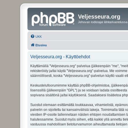
Veljesseura.org
Jehovan todistajat lähitarkastelussa
UKK
Etusivu
Veljesseura.org - Käyttöehdot
Käyttämällä "Veljesseura.org" palvelua (jälkeenpäin "me", "meitä
rekisteröidy ja/tai käytä "Veljesseura.org"-palvelua. Me voi
säännöllisesti, koska "Veljesseura.org"-palvelun käyttö vaatii e
Keskustelufoorumimme käyttää phpBB-ohjelmistoa, (jälkeenpäin 
lisenssillä (jälkeenpäin "GPL") ja se voidaan ladata osoitteesta
sopivana sisältönä ja/tai käytöksenä. Saadaksesi lisätietoa php
Suostut olemaan esittämättä loukkaavaa, vihamielistä, epämoraa
palvelin on sijoitettu tai kansainvälisiä lakeja. Toimimalla tätä 
viestien IP-osoite tallennetaan näiden ehtojen noudattamisen tar
halutessamme. Suostut myös siihen, että kaikki yllä annettu tie
vastuussa mahdollisen tietoturvamurron aiheuttamasta tietojen v