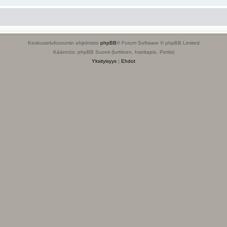
Keskustelufoorumin ohjelmisto
phpBB
® Forum Software © phpBB Limited
Käännös: phpBB Suomi (lurttinen, harritapio, Pettis)
Yksityisyys
|
Ehdot