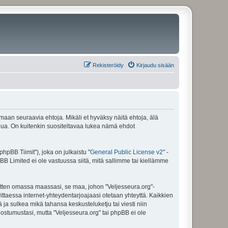
Rekisteröidy
Kirjaudu sisään
amaan seuraavia ehtoja. Mikäli et hyväksy näitä ehtoja, älä
ua. On kuitenkin suositeltavaa lukea nämä ehdot
pBB Tiimit"), joka on julkaistu "
General Public License v2
" -
BB Limited ei ole vastuussa siitä, mitä sallimme tai kiellämme
sitten omassa maassasi, se maa, johon "Veljesseura.org"-
arvittaessa internet-yhteydentarjoajaasi otetaan yhteyttä. Kaikkien
 ja sulkea mikä tahansa keskusteluketju tai viesti niin
uostumustasi, mutta "Veljesseura.org" tai phpBB ei ole