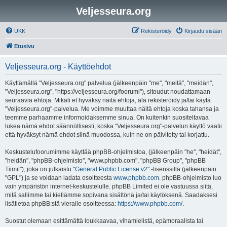
Veljesseura.org
UKK
Rekisteröidy
Kirjaudu sisään
Etusivu
Veljesseura.org - Käyttöehdot
Käyttämällä "Veljesseura.org" palvelua (jälkeenpäin "me", "meitä", "meidän",
"Veljesseura.org", "https://veljesseura.org/foorumi"), sitoudut noudattamaan
seuraavia ehtoja. Mikäli et hyväksy näitä ehtoja, älä rekisteröidy ja/tai käytä
"Veljesseura.org"-palvelua. Me voimme muuttaa näitä ehtoja koska tahansa ja
teemme parhaamme informoidaksemme sinua. On kuitenkin suositeltavaa
lukea nämä ehdot säännöllisesti, koska "Veljesseura.org"-palvelun käyttö vaatii
että hyväksyt nämä ehdot siinä muodossa, kuin ne on päivitetty tai korjattu.
Keskustelufoorumimme käyttää phpBB-ohjelmistoa, (jälkeenpäin "he", "heidät",
"heidän", "phpBB-ohjelmisto", "www.phpbb.com", "phpBB Group", "phpBB
Tiimit"), joka on julkaistu "
General Public License v2
" -lisenssillä (jälkeenpäin
"GPL") ja se voidaan ladata osoitteesta
www.phpbb.com
. phpBB-ohjelmisto luo
vain ympäristön internet-keskustelulle. phpBB Limited ei ole vastuussa siitä,
mitä sallimme tai kiellämme sopivana sisältönä ja/tai käytöksenä. Saadaksesi
lisätietoa phpBB:stä vieraile osoitteessa:
https://www.phpbb.com/
.
Suostut olemaan esittämättä loukkaavaa, vihamielistä, epämoraalista tai