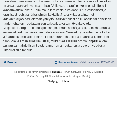
muutakaan materiaalia, joka voisi loukata voimassa olevia lakeja oli se sitten
omassa maassasi, se maa, johon "Veljesseura.org"-palvelin on sijoitettu tai
kansainvälisiä lakeja. Toimimalla tätä vastoin voidaan sinut välittömästi ja
lopullisesti poistaa järjestelmän käyttäjistä ja tarvittaessa internet-
yhteydentarjoajaasi otetaan yhteyttä. Kaikkien viestien IP-osoite tallennetaan
näiden ehtojen noudattamisen tarkkailua varten. Hyväksyt, että
"Veljesseura.org" on oikeus poistaa, muokata, siirtää ja sulkea mikä tahansa
keskusteluketju tai viesti niin halutessamme. Suostut myös siihen, että kaikki
yllä annettu tieto tallennetaan tietokantaan. Tätä tietoa ei anneta kolmannelle
osapuolelle ilman suostumustasi, mutta "Veljesseura.org" tai phpBB ei ole
vastuussa mahdollisen tietoturvamurron aiheuttamasta tietojen vuodosta
ulkopuolisille tahoille.
Etusivu
Poista evästeet
Kaikki ajat ovat
UTC+03:00
Keskustelufoorumin ohjelmisto
phpBB
® Forum Software © phpBB Limited
Käännös: phpBB Suomi (lurttinen, harritapio, Pettis)
Yksityisyys
|
Ehdot