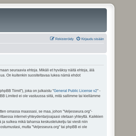
Rekisteröidy
Kirjaudu sisään
amaan seuraavia ehtoja. Mikäli et hyväksy näitä ehtoja, älä
ua. On kuitenkin suositeltavaa lukea nämä ehdot
pBB Tiimit"), joka on julkaistu "
General Public License v2
" -
BB Limited ei ole vastuussa siitä, mitä sallimme tai kiellämme
sitten omassa maassasi, se maa, johon "Veljesseura.org"-
arvittaessa internet-yhteydentarjoajaasi otetaan yhteyttä. Kaikkien
 ja sulkea mikä tahansa keskusteluketju tai viesti niin
uostumustasi, mutta "Veljesseura.org" tai phpBB ei ole