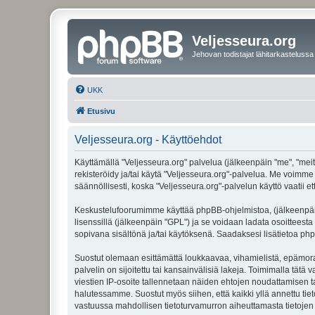
Veljesseura.org
Jehovan todistajat lähitarkastelussa
UKK
Etusivu
Veljesseura.org - Käyttöehdot
Käyttämällä "Veljesseura.org" palvelua (jälkeenpäin "me", "meitä
rekisteröidy ja/tai käytä "Veljesseura.org"-palvelua. Me voi
säännöllisesti, koska "Veljesseura.org"-palvelun käyttö vaatii e
Keskustelufoorumimme käyttää phpBB-ohjelmistoa, (jälkeenpäin 
lisenssillä (jälkeenpäin "GPL") ja se voidaan ladata osoitteesta
sopivana sisältönä ja/tai käytöksenä. Saadaksesi lisätietoa php
Suostut olemaan esittämättä loukkaavaa, vihamielistä, epämoraa
palvelin on sijoitettu tai kansainvälisiä lakeja. Toimimalla tätä 
viestien IP-osoite tallennetaan näiden ehtojen noudattamisen tar
halutessamme. Suostut myös siihen, että kaikki yllä annettu tie
vastuussa mahdollisen tietoturvamurron aiheuttamasta tietojen v