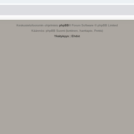
Keskustelufoorumin ohjelmisto
phpBB
® Forum Software © phpBB Limited
Käännös: phpBB Suomi (lurttinen, harritapio, Pettis)
Yksityisyys
|
Ehdot