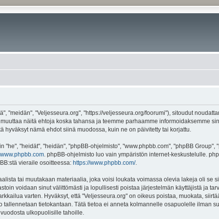
", "meidän", "Veljesseura.org", "https://veljesseura.org/foorumi"), sitoudut noudatt
mme muuttaa näitä ehtoja koska tahansa ja teemme parhaamme informoidaksemme sin
ttä hyväksyt nämä ehdot siinä muodossa, kuin ne on päivitetty tai korjattu.
"he", "heidät", "heidän", "phpBB-ohjelmisto", "www.phpbb.com", "phpBB Group", "ph
www.phpbb.com
. phpBB-ohjelmisto luo vain ympäristön internet-keskustelulle. php
BB:stä vieraile osoitteessa:
https://www.phpbb.com/
.
lista tai muutakaan materiaalia, joka voisi loukata voimassa olevia lakeja oli se 
vastoin voidaan sinut välittömästi ja lopullisesti poistaa järjestelmän käyttäjistä ja t
kkailua varten. Hyväksyt, että "Veljesseura.org" on oikeus poistaa, muokata, siirtää
to tallennetaan tietokantaan. Tätä tietoa ei anneta kolmannelle osapuolelle ilman s
uodosta ulkopuolisille tahoille.