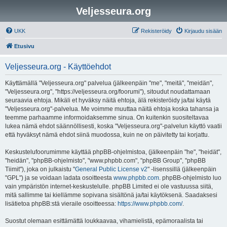
Veljesseura.org
UKK
Rekisteröidy
Kirjaudu sisään
Etusivu
Veljesseura.org - Käyttöehdot
Käyttämällä "Veljesseura.org" palvelua (jälkeenpäin "me", "meitä", "meidän",
"Veljesseura.org", "https://veljesseura.org/foorumi"), sitoudut noudattamaan
seuraavia ehtoja. Mikäli et hyväksy näitä ehtoja, älä rekisteröidy ja/tai käytä
"Veljesseura.org"-palvelua. Me voimme muuttaa näitä ehtoja koska tahansa ja
teemme parhaamme informoidaksemme sinua. On kuitenkin suositeltavaa
lukea nämä ehdot säännöllisesti, koska "Veljesseura.org"-palvelun käyttö vaatii
että hyväksyt nämä ehdot siinä muodossa, kuin ne on päivitetty tai korjattu.
Keskustelufoorumimme käyttää phpBB-ohjelmistoa, (jälkeenpäin "he", "heidät",
"heidän", "phpBB-ohjelmisto", "www.phpbb.com", "phpBB Group", "phpBB
Tiimit"), joka on julkaistu "
General Public License v2
" -lisenssillä (jälkeenpäin
"GPL") ja se voidaan ladata osoitteesta
www.phpbb.com
. phpBB-ohjelmisto luo
vain ympäristön internet-keskustelulle. phpBB Limited ei ole vastuussa siitä,
mitä sallimme tai kiellämme sopivana sisältönä ja/tai käytöksenä. Saadaksesi
lisätietoa phpBB:stä vieraile osoitteessa:
https://www.phpbb.com/
.
Suostut olemaan esittämättä loukkaavaa, vihamielistä, epämoraalista tai