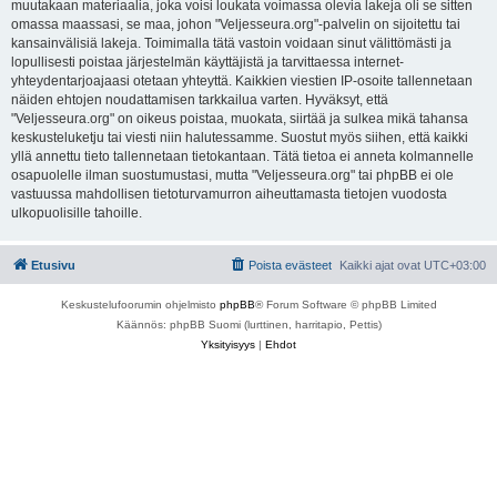
muutakaan materiaalia, joka voisi loukata voimassa olevia lakeja oli se sitten
omassa maassasi, se maa, johon "Veljesseura.org"-palvelin on sijoitettu tai
kansainvälisiä lakeja. Toimimalla tätä vastoin voidaan sinut välittömästi ja
lopullisesti poistaa järjestelmän käyttäjistä ja tarvittaessa internet-
yhteydentarjoajaasi otetaan yhteyttä. Kaikkien viestien IP-osoite tallennetaan
näiden ehtojen noudattamisen tarkkailua varten. Hyväksyt, että
"Veljesseura.org" on oikeus poistaa, muokata, siirtää ja sulkea mikä tahansa
keskusteluketju tai viesti niin halutessamme. Suostut myös siihen, että kaikki
yllä annettu tieto tallennetaan tietokantaan. Tätä tietoa ei anneta kolmannelle
osapuolelle ilman suostumustasi, mutta "Veljesseura.org" tai phpBB ei ole
vastuussa mahdollisen tietoturvamurron aiheuttamasta tietojen vuodosta
ulkopuolisille tahoille.
Etusivu
Poista evästeet
Kaikki ajat ovat
UTC+03:00
Keskustelufoorumin ohjelmisto
phpBB
® Forum Software © phpBB Limited
Käännös: phpBB Suomi (lurttinen, harritapio, Pettis)
Yksityisyys
|
Ehdot