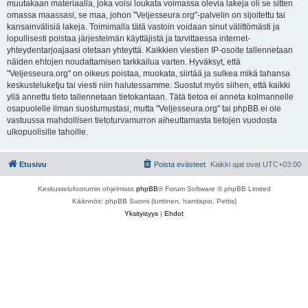
muutakaan materiaalia, joka voisi loukata voimassa olevia lakeja oli se sitten
omassa maassasi, se maa, johon "Veljesseura.org"-palvelin on sijoitettu tai
kansainvälisiä lakeja. Toimimalla tätä vastoin voidaan sinut välittömästi ja
lopullisesti poistaa järjestelmän käyttäjistä ja tarvittaessa internet-
yhteydentarjoajaasi otetaan yhteyttä. Kaikkien viestien IP-osoite tallennetaan
näiden ehtojen noudattamisen tarkkailua varten. Hyväksyt, että
"Veljesseura.org" on oikeus poistaa, muokata, siirtää ja sulkea mikä tahansa
keskusteluketju tai viesti niin halutessamme. Suostut myös siihen, että kaikki
yllä annettu tieto tallennetaan tietokantaan. Tätä tietoa ei anneta kolmannelle
osapuolelle ilman suostumustasi, mutta "Veljesseura.org" tai phpBB ei ole
vastuussa mahdollisen tietoturvamurron aiheuttamasta tietojen vuodosta
ulkopuolisille tahoille.
Etusivu
Poista evästeet
Kaikki ajat ovat
UTC+03:00
Keskustelufoorumin ohjelmisto
phpBB
® Forum Software © phpBB Limited
Käännös: phpBB Suomi (lurttinen, harritapio, Pettis)
Yksityisyys
|
Ehdot