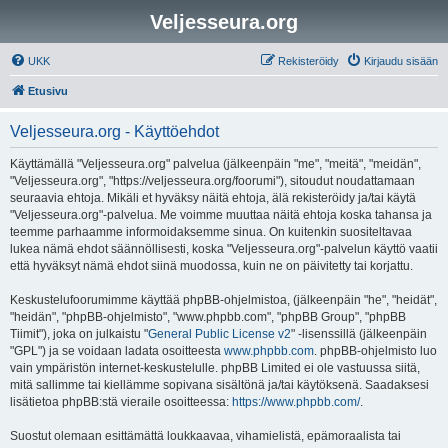
Veljesseura.org
UKK
Rekisteröidy
Kirjaudu sisään
Etusivu
Veljesseura.org - Käyttöehdot
Käyttämällä "Veljesseura.org" palvelua (jälkeenpäin "me", "meitä", "meidän",
"Veljesseura.org", "https://veljesseura.org/foorumi"), sitoudut noudattamaan
seuraavia ehtoja. Mikäli et hyväksy näitä ehtoja, älä rekisteröidy ja/tai käytä
"Veljesseura.org"-palvelua. Me voimme muuttaa näitä ehtoja koska tahansa ja
teemme parhaamme informoidaksemme sinua. On kuitenkin suositeltavaa
lukea nämä ehdot säännöllisesti, koska "Veljesseura.org"-palvelun käyttö vaatii
että hyväksyt nämä ehdot siinä muodossa, kuin ne on päivitetty tai korjattu.
Keskustelufoorumimme käyttää phpBB-ohjelmistoa, (jälkeenpäin "he", "heidät",
"heidän", "phpBB-ohjelmisto", "www.phpbb.com", "phpBB Group", "phpBB
Tiimit"), joka on julkaistu "
General Public License v2
" -lisenssillä (jälkeenpäin
"GPL") ja se voidaan ladata osoitteesta
www.phpbb.com
. phpBB-ohjelmisto luo
vain ympäristön internet-keskustelulle. phpBB Limited ei ole vastuussa siitä,
mitä sallimme tai kiellämme sopivana sisältönä ja/tai käytöksenä. Saadaksesi
lisätietoa phpBB:stä vieraile osoitteessa:
https://www.phpbb.com/
.
Suostut olemaan esittämättä loukkaavaa, vihamielistä, epämoraalista tai