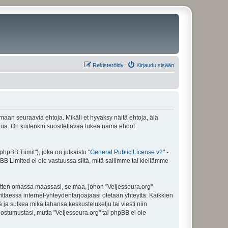
Rekisteröidy
Kirjaudu sisään
amaan seuraavia ehtoja. Mikäli et hyväksy näitä ehtoja, älä
ua. On kuitenkin suositeltavaa lukea nämä ehdot
pBB Tiimit"), joka on julkaistu "
General Public License v2
" -
BB Limited ei ole vastuussa siitä, mitä sallimme tai kiellämme
sitten omassa maassasi, se maa, johon "Veljesseura.org"-
arvittaessa internet-yhteydentarjoajaasi otetaan yhteyttä. Kaikkien
 ja sulkea mikä tahansa keskusteluketju tai viesti niin
uostumustasi, mutta "Veljesseura.org" tai phpBB ei ole