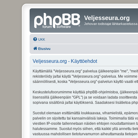
Veljesseura.org
Jehovan todistajat lähitarkastelussa
UKK
Etusivu
Veljesseura.org - Käyttöehdot
Käyttämällä "Veljesseura.org" palvelua (jälkeenpäin "me", "meitä
rekisteröidy ja/tai käytä "Veljesseura.org"-palvelua. Me voi
säännöllisesti, koska "Veljesseura.org"-palvelun käyttö vaatii e
Keskustelufoorumimme käyttää phpBB-ohjelmistoa, (jälkeenpäin 
lisenssillä (jälkeenpäin "GPL") ja se voidaan ladata osoitteesta
sopivana sisältönä ja/tai käytöksenä. Saadaksesi lisätietoa php
Suostut olemaan esittämättä loukkaavaa, vihamielistä, epämoraa
palvelin on sijoitettu tai kansainvälisiä lakeja. Toimimalla tätä 
viestien IP-osoite tallennetaan näiden ehtojen noudattamisen tar
halutessamme. Suostut myös siihen, että kaikki yllä annettu tie
vastuussa mahdollisen tietoturvamurron aiheuttamasta tietojen v