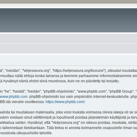
", "meidän", "Veljesseura.org", "https://veljesseura.org/foorumi"), sitoudut noudatt
mme muuttaa näitä ehtoja koska tahansa ja teemme parhaamme informoidaksemme sin
ttä hyväksyt nämä ehdot siinä muodossa, kuin ne on päivitetty tai korjattu.
"he", "heidät", "heidän", "phpBB-ohjelmisto", "www.phpbb.com", "phpBB Group", "ph
www.phpbb.com
. phpBB-ohjelmisto luo vain ympäristön internet-keskustelulle. php
BB:stä vieraile osoitteessa:
https://www.phpbb.com/
.
lista tai muutakaan materiaalia, joka voisi loukata voimassa olevia lakeja oli se 
vastoin voidaan sinut välittömästi ja lopullisesti poistaa järjestelmän käyttäjistä ja t
kkailua varten. Hyväksyt, että "Veljesseura.org" on oikeus poistaa, muokata, siirtää
to tallennetaan tietokantaan. Tätä tietoa ei anneta kolmannelle osapuolelle ilman s
uodosta ulkopuolisille tahoille.