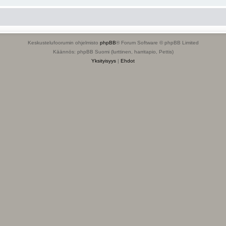
Keskustelufoorumin ohjelmisto
phpBB
® Forum Software © phpBB Limited
Käännös: phpBB Suomi (lurttinen, harritapio, Pettis)
Yksityisyys
|
Ehdot