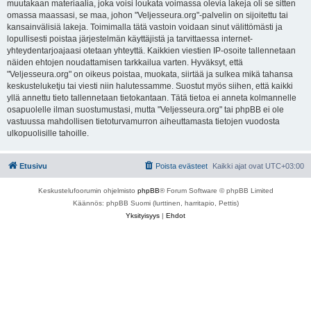
muutakaan materiaalia, joka voisi loukata voimassa olevia lakeja oli se sitten
omassa maassasi, se maa, johon "Veljesseura.org"-palvelin on sijoitettu tai
kansainvälisiä lakeja. Toimimalla tätä vastoin voidaan sinut välittömästi ja
lopullisesti poistaa järjestelmän käyttäjistä ja tarvittaessa internet-
yhteydentarjoajaasi otetaan yhteyttä. Kaikkien viestien IP-osoite tallennetaan
näiden ehtojen noudattamisen tarkkailua varten. Hyväksyt, että
"Veljesseura.org" on oikeus poistaa, muokata, siirtää ja sulkea mikä tahansa
keskusteluketju tai viesti niin halutessamme. Suostut myös siihen, että kaikki
yllä annettu tieto tallennetaan tietokantaan. Tätä tietoa ei anneta kolmannelle
osapuolelle ilman suostumustasi, mutta "Veljesseura.org" tai phpBB ei ole
vastuussa mahdollisen tietoturvamurron aiheuttamasta tietojen vuodosta
ulkopuolisille tahoille.
Etusivu
Poista evästeet
Kaikki ajat ovat
UTC+03:00
Keskustelufoorumin ohjelmisto
phpBB
® Forum Software © phpBB Limited
Käännös: phpBB Suomi (lurttinen, harritapio, Pettis)
Yksityisyys
|
Ehdot