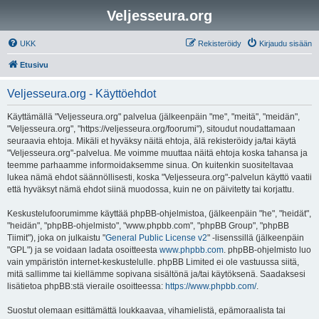
Veljesseura.org
UKK
Rekisteröidy
Kirjaudu sisään
Etusivu
Veljesseura.org - Käyttöehdot
Käyttämällä "Veljesseura.org" palvelua (jälkeenpäin "me", "meitä", "meidän",
"Veljesseura.org", "https://veljesseura.org/foorumi"), sitoudut noudattamaan
seuraavia ehtoja. Mikäli et hyväksy näitä ehtoja, älä rekisteröidy ja/tai käytä
"Veljesseura.org"-palvelua. Me voimme muuttaa näitä ehtoja koska tahansa ja
teemme parhaamme informoidaksemme sinua. On kuitenkin suositeltavaa
lukea nämä ehdot säännöllisesti, koska "Veljesseura.org"-palvelun käyttö vaatii
että hyväksyt nämä ehdot siinä muodossa, kuin ne on päivitetty tai korjattu.
Keskustelufoorumimme käyttää phpBB-ohjelmistoa, (jälkeenpäin "he", "heidät",
"heidän", "phpBB-ohjelmisto", "www.phpbb.com", "phpBB Group", "phpBB
Tiimit"), joka on julkaistu "
General Public License v2
" -lisenssillä (jälkeenpäin
"GPL") ja se voidaan ladata osoitteesta
www.phpbb.com
. phpBB-ohjelmisto luo
vain ympäristön internet-keskustelulle. phpBB Limited ei ole vastuussa siitä,
mitä sallimme tai kiellämme sopivana sisältönä ja/tai käytöksenä. Saadaksesi
lisätietoa phpBB:stä vieraile osoitteessa:
https://www.phpbb.com/
.
Suostut olemaan esittämättä loukkaavaa, vihamielistä, epämoraalista tai