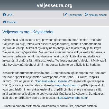
Veljesseura.org
UKK
Rekisteröidy
Kirjaudu sisään
Etusivu
Veljesseura.org - Käyttöehdot
Käyttämällä "Veljesseura.org" palvelua (jälkeenpäin "me", "meitä", "meidän",
"Veljesseura.org", "https://veljesseura.org/foorumi"), sitoudut noudattamaan
seuraavia ehtoja. Mikäli et hyväksy näitä ehtoja, älä rekisteröidy ja/tai käytä
"Veljesseura.org"-palvelua. Me voimme muuttaa näitä ehtoja koska tahansa ja
teemme parhaamme informoidaksemme sinua. On kuitenkin suositeltavaa
lukea nämä ehdot säännöllisesti, koska "Veljesseura.org"-palvelun käyttö vaatii
että hyväksyt nämä ehdot siinä muodossa, kuin ne on päivitetty tai korjattu.
Keskustelufoorumimme käyttää phpBB-ohjelmistoa, (jälkeenpäin "he", "heidät",
"heidän", "phpBB-ohjelmisto", "www.phpbb.com", "phpBB Group", "phpBB
Tiimit"), joka on julkaistu "
General Public License v2
" -lisenssillä (jälkeenpäin
"GPL") ja se voidaan ladata osoitteesta
www.phpbb.com
. phpBB-ohjelmisto luo
vain ympäristön internet-keskustelulle. phpBB Limited ei ole vastuussa siitä,
mitä sallimme tai kiellämme sopivana sisältönä ja/tai käytöksenä. Saadaksesi
lisätietoa phpBB:stä vieraile osoitteessa:
https://www.phpbb.com/
.
Suostut olemaan esittämättä loukkaavaa, vihamielistä, epämoraalista tai