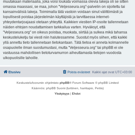
muutakaan materiaalia, joka voisi loukata voimassa olevia lakeja oli se sitten
omassa maassasi, se maa, johon "Veljesseura.org"-palvelin on sijoitettu tai
kansainvälisiä lakeja. Toimimalla tätä vastoin voidaan sinut välittömästi ja
lopullisesti poistaa järjestelmän käyttäjistä ja tarvittaessa internet-
yhteydentarjoajaasi otetaan yhteyttä. Kaikkien viestien IP-osoite tallennetaan
näiden ehtojen noudattamisen tarkkailua varten. Hyväksyt, että
"Veljesseura.org" on oikeus poistaa, muokata, siirtää ja sulkea mikä tahansa
keskusteluketju tai viesti niin halutessamme. Suostut myös siihen, että kaikki
yllä annettu tieto tallennetaan tietokantaan. Tätä tietoa ei anneta kolmannelle
osapuolelle ilman suostumustasi, mutta "Veljesseura.org" tai phpBB ei ole
vastuussa mahdollisen tietoturvamurron aiheuttamasta tietojen vuodosta
ulkopuolisille tahoille.
Etusivu
Poista evästeet
Kaikki ajat ovat
UTC+03:00
Keskustelufoorumin ohjelmisto
phpBB
® Forum Software © phpBB Limited
Käännös: phpBB Suomi (lurttinen, harritapio, Pettis)
Yksityisyys
|
Ehdot