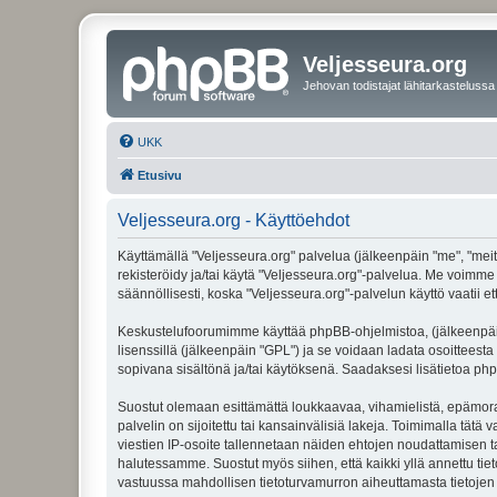
Veljesseura.org
Jehovan todistajat lähitarkastelussa
UKK
Etusivu
Veljesseura.org - Käyttöehdot
Käyttämällä "Veljesseura.org" palvelua (jälkeenpäin "me", "meitä
rekisteröidy ja/tai käytä "Veljesseura.org"-palvelua. Me voi
säännöllisesti, koska "Veljesseura.org"-palvelun käyttö vaatii e
Keskustelufoorumimme käyttää phpBB-ohjelmistoa, (jälkeenpäin 
lisenssillä (jälkeenpäin "GPL") ja se voidaan ladata osoitteesta
sopivana sisältönä ja/tai käytöksenä. Saadaksesi lisätietoa php
Suostut olemaan esittämättä loukkaavaa, vihamielistä, epämoraa
palvelin on sijoitettu tai kansainvälisiä lakeja. Toimimalla tätä 
viestien IP-osoite tallennetaan näiden ehtojen noudattamisen tar
halutessamme. Suostut myös siihen, että kaikki yllä annettu tie
vastuussa mahdollisen tietoturvamurron aiheuttamasta tietojen v