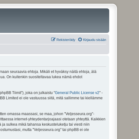
Rekisteröidy
Kirjaudu sisään
amaan seuraavia ehtoja. Mikäli et hyväksy näitä ehtoja, älä
ua. On kuitenkin suositeltavaa lukea nämä ehdot
pBB Tiimit"), joka on julkaistu "
General Public License v2
" -
BB Limited ei ole vastuussa siitä, mitä sallimme tai kiellämme
sitten omassa maassasi, se maa, johon "Veljesseura.org"-
arvittaessa internet-yhteydentarjoajaasi otetaan yhteyttä. Kaikkien
 ja sulkea mikä tahansa keskusteluketju tai viesti niin
uostumustasi, mutta "Veljesseura.org" tai phpBB ei ole