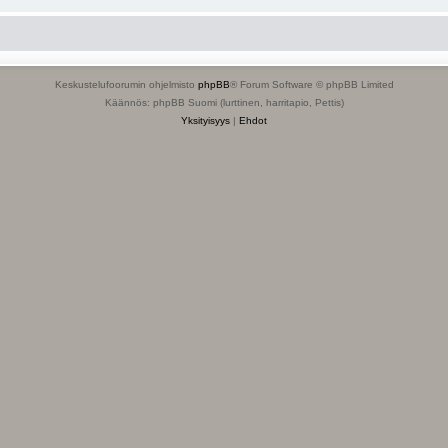
Keskustelufoorumin ohjelmisto
phpBB
® Forum Software © phpBB Limited
Käännös: phpBB Suomi (lurttinen, harritapio, Pettis)
Yksityisyys
|
Ehdot