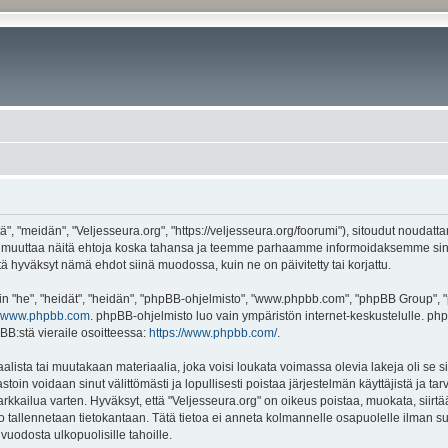
", "meidän", "Veljesseura.org", "https://veljesseura.org/foorumi"), sitoudut noudatt
mme muuttaa näitä ehtoja koska tahansa ja teemme parhaamme informoidaksemme sin
ttä hyväksyt nämä ehdot siinä muodossa, kuin ne on päivitetty tai korjattu.
"he", "heidät", "heidän", "phpBB-ohjelmisto", "www.phpbb.com", "phpBB Group", "ph
www.phpbb.com
. phpBB-ohjelmisto luo vain ympäristön internet-keskustelulle. php
BB:stä vieraile osoitteessa:
https://www.phpbb.com/
.
lista tai muutakaan materiaalia, joka voisi loukata voimassa olevia lakeja oli se 
vastoin voidaan sinut välittömästi ja lopullisesti poistaa järjestelmän käyttäjistä ja t
kkailua varten. Hyväksyt, että "Veljesseura.org" on oikeus poistaa, muokata, siirtää
to tallennetaan tietokantaan. Tätä tietoa ei anneta kolmannelle osapuolelle ilman s
uodosta ulkopuolisille tahoille.