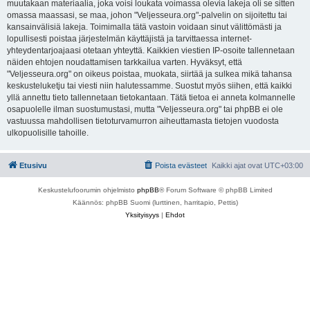
muutakaan materiaalia, joka voisi loukata voimassa olevia lakeja oli se sitten
omassa maassasi, se maa, johon "Veljesseura.org"-palvelin on sijoitettu tai
kansainvälisiä lakeja. Toimimalla tätä vastoin voidaan sinut välittömästi ja
lopullisesti poistaa järjestelmän käyttäjistä ja tarvittaessa internet-
yhteydentarjoajaasi otetaan yhteyttä. Kaikkien viestien IP-osoite tallennetaan
näiden ehtojen noudattamisen tarkkailua varten. Hyväksyt, että
"Veljesseura.org" on oikeus poistaa, muokata, siirtää ja sulkea mikä tahansa
keskusteluketju tai viesti niin halutessamme. Suostut myös siihen, että kaikki
yllä annettu tieto tallennetaan tietokantaan. Tätä tietoa ei anneta kolmannelle
osapuolelle ilman suostumustasi, mutta "Veljesseura.org" tai phpBB ei ole
vastuussa mahdollisen tietoturvamurron aiheuttamasta tietojen vuodosta
ulkopuolisille tahoille.
Etusivu
Poista evästeet
Kaikki ajat ovat
UTC+03:00
Keskustelufoorumin ohjelmisto
phpBB
® Forum Software © phpBB Limited
Käännös: phpBB Suomi (lurttinen, harritapio, Pettis)
Yksityisyys
|
Ehdot