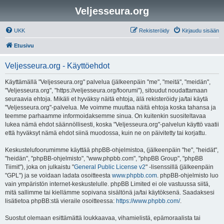
Veljesseura.org
UKK
Rekisteröidy
Kirjaudu sisään
Etusivu
Veljesseura.org - Käyttöehdot
Käyttämällä "Veljesseura.org" palvelua (jälkeenpäin "me", "meitä", "meidän",
"Veljesseura.org", "https://veljesseura.org/foorumi"), sitoudut noudattamaan
seuraavia ehtoja. Mikäli et hyväksy näitä ehtoja, älä rekisteröidy ja/tai käytä
"Veljesseura.org"-palvelua. Me voimme muuttaa näitä ehtoja koska tahansa ja
teemme parhaamme informoidaksemme sinua. On kuitenkin suositeltavaa
lukea nämä ehdot säännöllisesti, koska "Veljesseura.org"-palvelun käyttö vaatii
että hyväksyt nämä ehdot siinä muodossa, kuin ne on päivitetty tai korjattu.
Keskustelufoorumimme käyttää phpBB-ohjelmistoa, (jälkeenpäin "he", "heidät",
"heidän", "phpBB-ohjelmisto", "www.phpbb.com", "phpBB Group", "phpBB
Tiimit"), joka on julkaistu "
General Public License v2
" -lisenssillä (jälkeenpäin
"GPL") ja se voidaan ladata osoitteesta
www.phpbb.com
. phpBB-ohjelmisto luo
vain ympäristön internet-keskustelulle. phpBB Limited ei ole vastuussa siitä,
mitä sallimme tai kiellämme sopivana sisältönä ja/tai käytöksenä. Saadaksesi
lisätietoa phpBB:stä vieraile osoitteessa:
https://www.phpbb.com/
.
Suostut olemaan esittämättä loukkaavaa, vihamielistä, epämoraalista tai