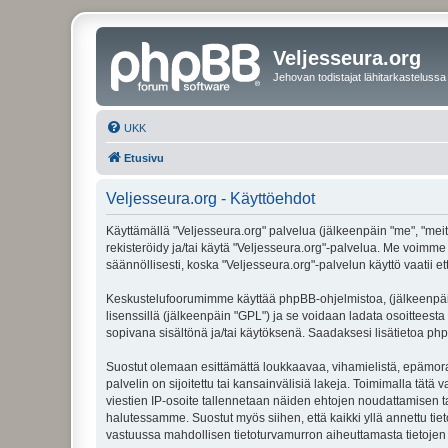
Veljesseura.org
Jehovan todistajat lähitarkastelussa
UKK
Etusivu
Veljesseura.org - Käyttöehdot
Käyttämällä "Veljesseura.org" palvelua (jälkeenpäin "me", "meitä
rekisteröidy ja/tai käytä "Veljesseura.org"-palvelua. Me voi
säännöllisesti, koska "Veljesseura.org"-palvelun käyttö vaatii e
Keskustelufoorumimme käyttää phpBB-ohjelmistoa, (jälkeenpäin 
lisenssillä (jälkeenpäin "GPL") ja se voidaan ladata osoitteesta
sopivana sisältönä ja/tai käytöksenä. Saadaksesi lisätietoa php
Suostut olemaan esittämättä loukkaavaa, vihamielistä, epämoraa
palvelin on sijoitettu tai kansainvälisiä lakeja. Toimimalla tätä 
viestien IP-osoite tallennetaan näiden ehtojen noudattamisen tar
halutessamme. Suostut myös siihen, että kaikki yllä annettu tie
vastuussa mahdollisen tietoturvamurron aiheuttamasta tietojen v