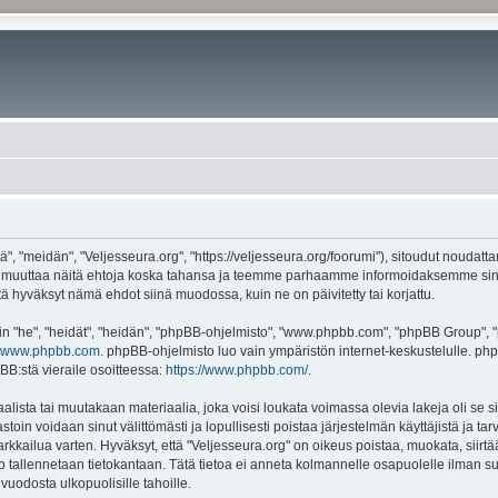
", "meidän", "Veljesseura.org", "https://veljesseura.org/foorumi"), sitoudut noudatt
mme muuttaa näitä ehtoja koska tahansa ja teemme parhaamme informoidaksemme sin
ttä hyväksyt nämä ehdot siinä muodossa, kuin ne on päivitetty tai korjattu.
"he", "heidät", "heidän", "phpBB-ohjelmisto", "www.phpbb.com", "phpBB Group", "ph
www.phpbb.com
. phpBB-ohjelmisto luo vain ympäristön internet-keskustelulle. php
BB:stä vieraile osoitteessa:
https://www.phpbb.com/
.
lista tai muutakaan materiaalia, joka voisi loukata voimassa olevia lakeja oli se 
vastoin voidaan sinut välittömästi ja lopullisesti poistaa järjestelmän käyttäjistä ja t
kkailua varten. Hyväksyt, että "Veljesseura.org" on oikeus poistaa, muokata, siirtää
to tallennetaan tietokantaan. Tätä tietoa ei anneta kolmannelle osapuolelle ilman s
uodosta ulkopuolisille tahoille.