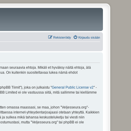
Rekisteröidy
Kirjaudu sisään
amaan seuraavia ehtoja. Mikäli et hyväksy näitä ehtoja, älä
ua. On kuitenkin suositeltavaa lukea nämä ehdot
pBB Tiimit"), joka on julkaistu "
General Public License v2
" -
BB Limited ei ole vastuussa siitä, mitä sallimme tai kiellämme
sitten omassa maassasi, se maa, johon "Veljesseura.org"-
arvittaessa internet-yhteydentarjoajaasi otetaan yhteyttä. Kaikkien
 ja sulkea mikä tahansa keskusteluketju tai viesti niin
uostumustasi, mutta "Veljesseura.org" tai phpBB ei ole