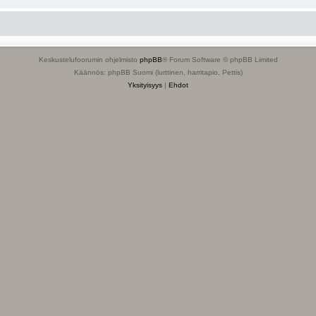
Keskustelufoorumin ohjelmisto
phpBB
® Forum Software © phpBB Limited
Käännös: phpBB Suomi (lurttinen, harritapio, Pettis)
Yksityisyys
|
Ehdot