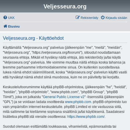
Veljesseura.org
UKK
Rekisteröidy
Kirjaudu sisään
Etusivu
Veljesseura.org - Käyttöehdot
Käyttämällä "Veljesseura.org" palvelua (jälkeenpäin "me", "meitä", "meidän",
"Veljesseura.org", "https://veljesseura.org/foorumi"), sitoudut noudattamaan
seuraavia ehtoja. Mikäli et hyväksy näitä ehtoja, älä rekisteröidy ja/tai käytä
"Veljesseura.org"-palvelua. Me voimme muuttaa näitä ehtoja koska tahansa ja
teemme parhaamme informoidaksemme sinua. On kuitenkin suositeltavaa
lukea nämä ehdot säännöllisesti, koska "Veljesseura.org"-palvelun käyttö vaatii
että hyväksyt nämä ehdot siinä muodossa, kuin ne on päivitetty tai korjattu.
Keskustelufoorumimme käyttää phpBB-ohjelmistoa, (jälkeenpäin "he", "heidät",
"heidän", "phpBB-ohjelmisto", "www.phpbb.com", "phpBB Group", "phpBB
Tiimit"), joka on julkaistu "
General Public License v2
" -lisenssillä (jälkeenpäin
"GPL") ja se voidaan ladata osoitteesta
www.phpbb.com
. phpBB-ohjelmisto luo
vain ympäristön internet-keskustelulle. phpBB Limited ei ole vastuussa siitä,
mitä sallimme tai kiellämme sopivana sisältönä ja/tai käytöksenä. Saadaksesi
lisätietoa phpBB:stä vieraile osoitteessa:
https://www.phpbb.com/
.
Suostut olemaan esittämättä loukkaavaa, vihamielistä, epämoraalista tai