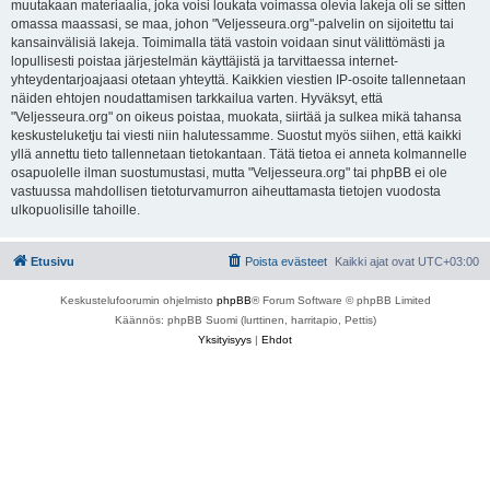
muutakaan materiaalia, joka voisi loukata voimassa olevia lakeja oli se sitten
omassa maassasi, se maa, johon "Veljesseura.org"-palvelin on sijoitettu tai
kansainvälisiä lakeja. Toimimalla tätä vastoin voidaan sinut välittömästi ja
lopullisesti poistaa järjestelmän käyttäjistä ja tarvittaessa internet-
yhteydentarjoajaasi otetaan yhteyttä. Kaikkien viestien IP-osoite tallennetaan
näiden ehtojen noudattamisen tarkkailua varten. Hyväksyt, että
"Veljesseura.org" on oikeus poistaa, muokata, siirtää ja sulkea mikä tahansa
keskusteluketju tai viesti niin halutessamme. Suostut myös siihen, että kaikki
yllä annettu tieto tallennetaan tietokantaan. Tätä tietoa ei anneta kolmannelle
osapuolelle ilman suostumustasi, mutta "Veljesseura.org" tai phpBB ei ole
vastuussa mahdollisen tietoturvamurron aiheuttamasta tietojen vuodosta
ulkopuolisille tahoille.
Etusivu
Poista evästeet
Kaikki ajat ovat
UTC+03:00
Keskustelufoorumin ohjelmisto
phpBB
® Forum Software © phpBB Limited
Käännös: phpBB Suomi (lurttinen, harritapio, Pettis)
Yksityisyys
|
Ehdot