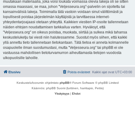
muutakaan materiaalia, joka voisi loukata voimassa olevia lakeja oli se sitten
omassa maassasi, se maa, johon "Veljesseura.org"-palvelin on sijoitettu tai
kansainvälisiä lakeja. Toimimalla tätä vastoin voidaan sinut välittömästi ja
lopullisesti poistaa järjestelmän käyttäjistä ja tarvittaessa internet-
yhteydentarjoajaasi otetaan yhteyttä. Kaikkien viestien IP-osoite tallennetaan
näiden ehtojen noudattamisen tarkkailua varten. Hyväksyt, että
"Veljesseura.org" on oikeus poistaa, muokata, siirtää ja sulkea mikä tahansa
keskusteluketju tai viesti niin halutessamme. Suostut myös siihen, että kaikki
yllä annettu tieto tallennetaan tietokantaan. Tätä tietoa ei anneta kolmannelle
osapuolelle ilman suostumustasi, mutta "Veljesseura.org" tai phpBB ei ole
vastuussa mahdollisen tietoturvamurron aiheuttamasta tietojen vuodosta
ulkopuolisille tahoille.
Etusivu
Poista evästeet
Kaikki ajat ovat
UTC+03:00
Keskustelufoorumin ohjelmisto
phpBB
® Forum Software © phpBB Limited
Käännös: phpBB Suomi (lurttinen, harritapio, Pettis)
Yksityisyys
|
Ehdot