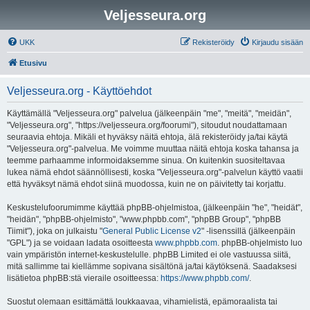
Veljesseura.org
UKK
Rekisteröidy
Kirjaudu sisään
Etusivu
Veljesseura.org - Käyttöehdot
Käyttämällä "Veljesseura.org" palvelua (jälkeenpäin "me", "meitä", "meidän",
"Veljesseura.org", "https://veljesseura.org/foorumi"), sitoudut noudattamaan
seuraavia ehtoja. Mikäli et hyväksy näitä ehtoja, älä rekisteröidy ja/tai käytä
"Veljesseura.org"-palvelua. Me voimme muuttaa näitä ehtoja koska tahansa ja
teemme parhaamme informoidaksemme sinua. On kuitenkin suositeltavaa
lukea nämä ehdot säännöllisesti, koska "Veljesseura.org"-palvelun käyttö vaatii
että hyväksyt nämä ehdot siinä muodossa, kuin ne on päivitetty tai korjattu.
Keskustelufoorumimme käyttää phpBB-ohjelmistoa, (jälkeenpäin "he", "heidät",
"heidän", "phpBB-ohjelmisto", "www.phpbb.com", "phpBB Group", "phpBB
Tiimit"), joka on julkaistu "
General Public License v2
" -lisenssillä (jälkeenpäin
"GPL") ja se voidaan ladata osoitteesta
www.phpbb.com
. phpBB-ohjelmisto luo
vain ympäristön internet-keskustelulle. phpBB Limited ei ole vastuussa siitä,
mitä sallimme tai kiellämme sopivana sisältönä ja/tai käytöksenä. Saadaksesi
lisätietoa phpBB:stä vieraile osoitteessa:
https://www.phpbb.com/
.
Suostut olemaan esittämättä loukkaavaa, vihamielistä, epämoraalista tai