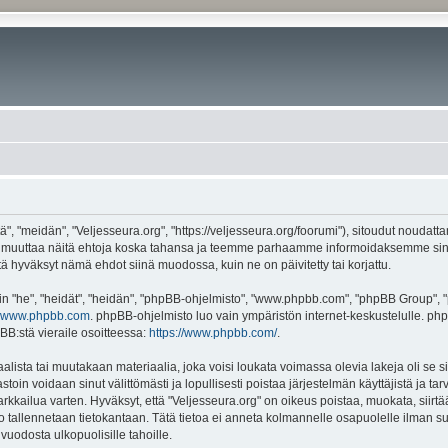
", "meidän", "Veljesseura.org", "https://veljesseura.org/foorumi"), sitoudut noudatt
mme muuttaa näitä ehtoja koska tahansa ja teemme parhaamme informoidaksemme sin
ttä hyväksyt nämä ehdot siinä muodossa, kuin ne on päivitetty tai korjattu.
"he", "heidät", "heidän", "phpBB-ohjelmisto", "www.phpbb.com", "phpBB Group", "ph
www.phpbb.com
. phpBB-ohjelmisto luo vain ympäristön internet-keskustelulle. php
BB:stä vieraile osoitteessa:
https://www.phpbb.com/
.
lista tai muutakaan materiaalia, joka voisi loukata voimassa olevia lakeja oli se 
vastoin voidaan sinut välittömästi ja lopullisesti poistaa järjestelmän käyttäjistä ja t
kkailua varten. Hyväksyt, että "Veljesseura.org" on oikeus poistaa, muokata, siirtää
to tallennetaan tietokantaan. Tätä tietoa ei anneta kolmannelle osapuolelle ilman s
uodosta ulkopuolisille tahoille.