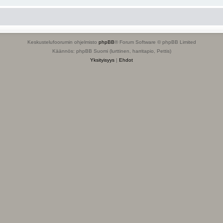
Keskustelufoorumin ohjelmisto
phpBB
® Forum Software © phpBB Limited
Käännös: phpBB Suomi (lurttinen, harritapio, Pettis)
Yksityisyys
|
Ehdot