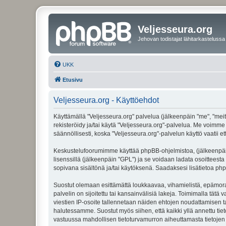
Veljesseura.org
Jehovan todistajat lähitarkastelussa
UKK
Etusivu
Veljesseura.org - Käyttöehdot
Käyttämällä "Veljesseura.org" palvelua (jälkeenpäin "me", "meitä
rekisteröidy ja/tai käytä "Veljesseura.org"-palvelua. Me voi
säännöllisesti, koska "Veljesseura.org"-palvelun käyttö vaatii e
Keskustelufoorumimme käyttää phpBB-ohjelmistoa, (jälkeenpäin 
lisenssillä (jälkeenpäin "GPL") ja se voidaan ladata osoitteesta
sopivana sisältönä ja/tai käytöksenä. Saadaksesi lisätietoa php
Suostut olemaan esittämättä loukkaavaa, vihamielistä, epämoraa
palvelin on sijoitettu tai kansainvälisiä lakeja. Toimimalla tätä 
viestien IP-osoite tallennetaan näiden ehtojen noudattamisen tar
halutessamme. Suostut myös siihen, että kaikki yllä annettu tie
vastuussa mahdollisen tietoturvamurron aiheuttamasta tietojen v