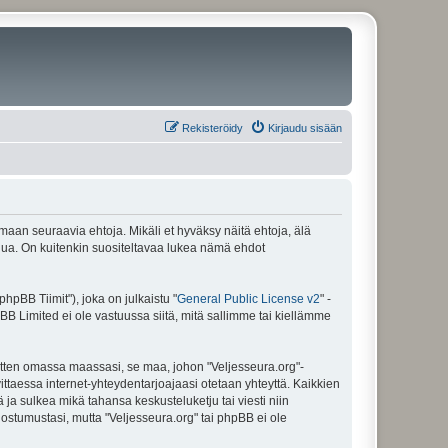
Rekisteröidy
Kirjaudu sisään
amaan seuraavia ehtoja. Mikäli et hyväksy näitä ehtoja, älä
ua. On kuitenkin suositeltavaa lukea nämä ehdot
pBB Tiimit"), joka on julkaistu "
General Public License v2
" -
BB Limited ei ole vastuussa siitä, mitä sallimme tai kiellämme
sitten omassa maassasi, se maa, johon "Veljesseura.org"-
arvittaessa internet-yhteydentarjoajaasi otetaan yhteyttä. Kaikkien
 ja sulkea mikä tahansa keskusteluketju tai viesti niin
uostumustasi, mutta "Veljesseura.org" tai phpBB ei ole