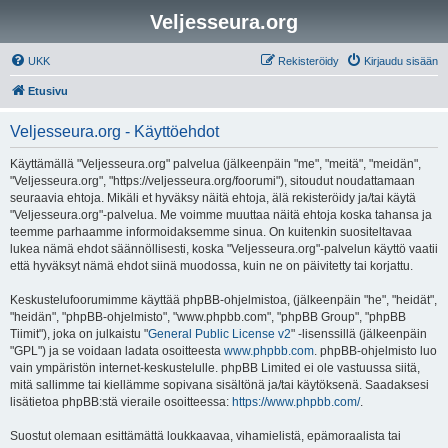
Veljesseura.org
UKK
Rekisteröidy
Kirjaudu sisään
Etusivu
Veljesseura.org - Käyttöehdot
Käyttämällä "Veljesseura.org" palvelua (jälkeenpäin "me", "meitä", "meidän",
"Veljesseura.org", "https://veljesseura.org/foorumi"), sitoudut noudattamaan
seuraavia ehtoja. Mikäli et hyväksy näitä ehtoja, älä rekisteröidy ja/tai käytä
"Veljesseura.org"-palvelua. Me voimme muuttaa näitä ehtoja koska tahansa ja
teemme parhaamme informoidaksemme sinua. On kuitenkin suositeltavaa
lukea nämä ehdot säännöllisesti, koska "Veljesseura.org"-palvelun käyttö vaatii
että hyväksyt nämä ehdot siinä muodossa, kuin ne on päivitetty tai korjattu.
Keskustelufoorumimme käyttää phpBB-ohjelmistoa, (jälkeenpäin "he", "heidät",
"heidän", "phpBB-ohjelmisto", "www.phpbb.com", "phpBB Group", "phpBB
Tiimit"), joka on julkaistu "
General Public License v2
" -lisenssillä (jälkeenpäin
"GPL") ja se voidaan ladata osoitteesta
www.phpbb.com
. phpBB-ohjelmisto luo
vain ympäristön internet-keskustelulle. phpBB Limited ei ole vastuussa siitä,
mitä sallimme tai kiellämme sopivana sisältönä ja/tai käytöksenä. Saadaksesi
lisätietoa phpBB:stä vieraile osoitteessa:
https://www.phpbb.com/
.
Suostut olemaan esittämättä loukkaavaa, vihamielistä, epämoraalista tai