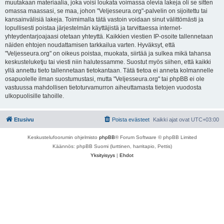
muutakaan materiaalia, joka voisi loukata voimassa olevia lakeja oli se sitten
omassa maassasi, se maa, johon "Veljesseura.org"-palvelin on sijoitettu tai
kansainvälisiä lakeja. Toimimalla tätä vastoin voidaan sinut välittömästi ja
lopullisesti poistaa järjestelmän käyttäjistä ja tarvittaessa internet-
yhteydentarjoajaasi otetaan yhteyttä. Kaikkien viestien IP-osoite tallennetaan
näiden ehtojen noudattamisen tarkkailua varten. Hyväksyt, että
"Veljesseura.org" on oikeus poistaa, muokata, siirtää ja sulkea mikä tahansa
keskusteluketju tai viesti niin halutessamme. Suostut myös siihen, että kaikki
yllä annettu tieto tallennetaan tietokantaan. Tätä tietoa ei anneta kolmannelle
osapuolelle ilman suostumustasi, mutta "Veljesseura.org" tai phpBB ei ole
vastuussa mahdollisen tietoturvamurron aiheuttamasta tietojen vuodosta
ulkopuolisille tahoille.
Etusivu
Poista evästeet
Kaikki ajat ovat
UTC+03:00
Keskustelufoorumin ohjelmisto
phpBB
® Forum Software © phpBB Limited
Käännös: phpBB Suomi (lurttinen, harritapio, Pettis)
Yksityisyys
|
Ehdot