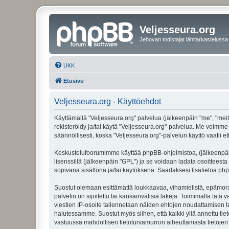
Veljesseura.org
Jehovan todistajat lähitarkastelussa
UKK
Etusivu
Veljesseura.org - Käyttöehdot
Käyttämällä "Veljesseura.org" palvelua (jälkeenpäin "me", "meitä
rekisteröidy ja/tai käytä "Veljesseura.org"-palvelua. Me voi
säännöllisesti, koska "Veljesseura.org"-palvelun käyttö vaatii e
Keskustelufoorumimme käyttää phpBB-ohjelmistoa, (jälkeenpäin 
lisenssillä (jälkeenpäin "GPL") ja se voidaan ladata osoitteesta
sopivana sisältönä ja/tai käytöksenä. Saadaksesi lisätietoa php
Suostut olemaan esittämättä loukkaavaa, vihamielistä, epämoraa
palvelin on sijoitettu tai kansainvälisiä lakeja. Toimimalla tätä 
viestien IP-osoite tallennetaan näiden ehtojen noudattamisen tar
halutessamme. Suostut myös siihen, että kaikki yllä annettu tie
vastuussa mahdollisen tietoturvamurron aiheuttamasta tietojen v