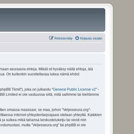
Rekisteröidy
Kirjaudu sisään
amaan seuraavia ehtoja. Mikäli et hyväksy näitä ehtoja, älä
ua. On kuitenkin suositeltavaa lukea nämä ehdot
pBB Tiimit"), joka on julkaistu "
General Public License v2
" -
BB Limited ei ole vastuussa siitä, mitä sallimme tai kiellämme
sitten omassa maassasi, se maa, johon "Veljesseura.org"-
arvittaessa internet-yhteydentarjoajaasi otetaan yhteyttä. Kaikkien
 ja sulkea mikä tahansa keskusteluketju tai viesti niin
uostumustasi, mutta "Veljesseura.org" tai phpBB ei ole