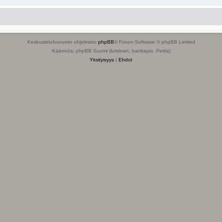
Keskustelufoorumin ohjelmisto
phpBB
® Forum Software © phpBB Limited
Käännös: phpBB Suomi (lurttinen, harritapio, Pettis)
Yksityisyys
|
Ehdot