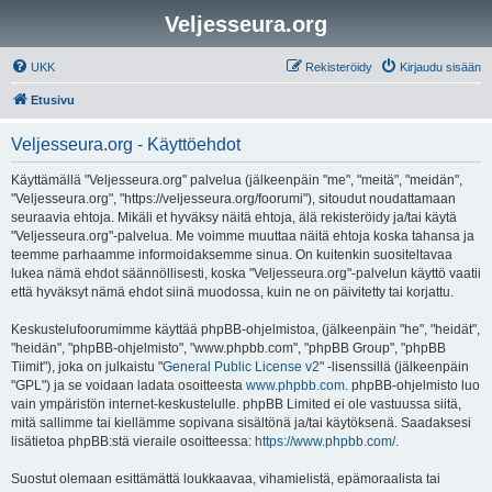
Veljesseura.org
UKK
Rekisteröidy
Kirjaudu sisään
Etusivu
Veljesseura.org - Käyttöehdot
Käyttämällä "Veljesseura.org" palvelua (jälkeenpäin "me", "meitä", "meidän",
"Veljesseura.org", "https://veljesseura.org/foorumi"), sitoudut noudattamaan
seuraavia ehtoja. Mikäli et hyväksy näitä ehtoja, älä rekisteröidy ja/tai käytä
"Veljesseura.org"-palvelua. Me voimme muuttaa näitä ehtoja koska tahansa ja
teemme parhaamme informoidaksemme sinua. On kuitenkin suositeltavaa
lukea nämä ehdot säännöllisesti, koska "Veljesseura.org"-palvelun käyttö vaatii
että hyväksyt nämä ehdot siinä muodossa, kuin ne on päivitetty tai korjattu.
Keskustelufoorumimme käyttää phpBB-ohjelmistoa, (jälkeenpäin "he", "heidät",
"heidän", "phpBB-ohjelmisto", "www.phpbb.com", "phpBB Group", "phpBB
Tiimit"), joka on julkaistu "
General Public License v2
" -lisenssillä (jälkeenpäin
"GPL") ja se voidaan ladata osoitteesta
www.phpbb.com
. phpBB-ohjelmisto luo
vain ympäristön internet-keskustelulle. phpBB Limited ei ole vastuussa siitä,
mitä sallimme tai kiellämme sopivana sisältönä ja/tai käytöksenä. Saadaksesi
lisätietoa phpBB:stä vieraile osoitteessa:
https://www.phpbb.com/
.
Suostut olemaan esittämättä loukkaavaa, vihamielistä, epämoraalista tai