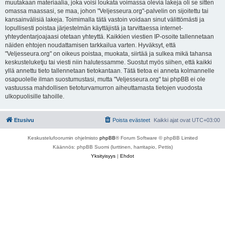
muutakaan materiaalia, joka voisi loukata voimassa olevia lakeja oli se sitten
omassa maassasi, se maa, johon "Veljesseura.org"-palvelin on sijoitettu tai
kansainvälisiä lakeja. Toimimalla tätä vastoin voidaan sinut välittömästi ja
lopullisesti poistaa järjestelmän käyttäjistä ja tarvittaessa internet-
yhteydentarjoajaasi otetaan yhteyttä. Kaikkien viestien IP-osoite tallennetaan
näiden ehtojen noudattamisen tarkkailua varten. Hyväksyt, että
"Veljesseura.org" on oikeus poistaa, muokata, siirtää ja sulkea mikä tahansa
keskusteluketju tai viesti niin halutessamme. Suostut myös siihen, että kaikki
yllä annettu tieto tallennetaan tietokantaan. Tätä tietoa ei anneta kolmannelle
osapuolelle ilman suostumustasi, mutta "Veljesseura.org" tai phpBB ei ole
vastuussa mahdollisen tietoturvamurron aiheuttamasta tietojen vuodosta
ulkopuolisille tahoille.
Etusivu
Poista evästeet
Kaikki ajat ovat
UTC+03:00
Keskustelufoorumin ohjelmisto
phpBB
® Forum Software © phpBB Limited
Käännös: phpBB Suomi (lurttinen, harritapio, Pettis)
Yksityisyys
|
Ehdot