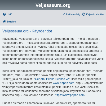
Veljesseura.org
UKK
Rekisteröidy
Kirjaudu sisään
Etusivu
Veljesseura.org - Käyttöehdot
Käyttämällä "Veljesseura.org" palvelua (jälkeenpäin "me", "meitä", "meidän",
"Veljesseura.org", "https://veljesseura.org/foorumi"), sitoudut noudattamaan
seuraavia ehtoja. Mikäli et hyväksy näitä ehtoja, älä rekisteröidy ja/tai käytä
"Veljesseura.org"-palvelua. Me voimme muuttaa näitä ehtoja koska tahansa ja
teemme parhaamme informoidaksemme sinua. On kuitenkin suositeltavaa
lukea nämä ehdot säännöllisesti, koska "Veljesseura.org"-palvelun käyttö vaatii
että hyväksyt nämä ehdot siinä muodossa, kuin ne on päivitetty tai korjattu.
Keskustelufoorumimme käyttää phpBB-ohjelmistoa, (jälkeenpäin "he", "heidät",
"heidän", "phpBB-ohjelmisto", "www.phpbb.com", "phpBB Group", "phpBB
Tiimit"), joka on julkaistu "
General Public License v2
" -lisenssillä (jälkeenpäin
"GPL") ja se voidaan ladata osoitteesta
www.phpbb.com
. phpBB-ohjelmisto luo
vain ympäristön internet-keskustelulle. phpBB Limited ei ole vastuussa siitä,
mitä sallimme tai kiellämme sopivana sisältönä ja/tai käytöksenä. Saadaksesi
lisätietoa phpBB:stä vieraile osoitteessa:
https://www.phpbb.com/
.
Suostut olemaan esittämättä loukkaavaa, vihamielistä, epämoraalista tai