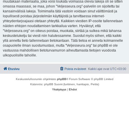
muutakaan materiaalia, joka voisi loukata voimassa olevia lakeja oli se sitten
omassa maassasi, se maa, johon "Veljesseura.org"-palvelin on sijoitettu tai
kansainvälisiä lakeja. Toimimalla tätä vastoin voidaan sinut välittömästi ja
lopullisesti poistaa järjestelmän käyttäjistä ja tarvittaessa internet-
yhteydentarjoajaasi otetaan yhteyttä. Kaikkien viestien IP-osoite tallennetaan
näiden ehtojen noudattamisen tarkkailua varten. Hyväksyt, että
"Veljesseura.org" on oikeus poistaa, muokata, siirtää ja sulkea mikä tahansa
keskusteluketju tai viesti niin halutessamme. Suostut myös siihen, että kaikki
yllä annettu tieto tallennetaan tietokantaan. Tätä tietoa ei anneta kolmannelle
osapuolelle ilman suostumustasi, mutta "Veljesseura.org" tai phpBB ei ole
vastuussa mahdollisen tietoturvamurron aiheuttamasta tietojen vuodosta
ulkopuolisille tahoille.
Etusivu
Poista evästeet
Kaikki ajat ovat
UTC+03:00
Keskustelufoorumin ohjelmisto
phpBB
® Forum Software © phpBB Limited
Käännös: phpBB Suomi (lurttinen, harritapio, Pettis)
Yksityisyys
|
Ehdot