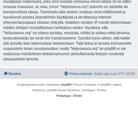
muutakaan materiaalia, joka voisi loukata voimassa olevia lakeja oli se sitten
omassa maassasi, se maa, johon "Veljesseura.org"-palvelin on sijoitettu tai
kansainvälisiä lakeja. Toimimalla tätä vastoin voidaan sinut välittömästi ja
lopullisesti poistaa järjestelmän käyttäjistä ja tarvittaessa internet-
yhteydentarjoajaasi otetaan yhteyttä. Kaikkien viestien IP-osoite tallennetaan
näiden ehtojen noudattamisen tarkkailua varten. Hyväksyt, että
"Veljesseura.org" on oikeus poistaa, muokata, siirtää ja sulkea mikä tahansa
keskusteluketju tai viesti niin halutessamme. Suostut myös siihen, että kaikki
yllä annettu tieto tallennetaan tietokantaan. Tätä tietoa ei anneta kolmannelle
osapuolelle ilman suostumustasi, mutta "Veljesseura.org" tai phpBB ei ole
vastuussa mahdollisen tietoturvamurron aiheuttamasta tietojen vuodosta
ulkopuolisille tahoille.
Etusivu
Poista evästeet
Kaikki ajat ovat
UTC+03:00
Keskustelufoorumin ohjelmisto
phpBB
® Forum Software © phpBB Limited
Käännös: phpBB Suomi (lurttinen, harritapio, Pettis)
Yksityisyys
|
Ehdot