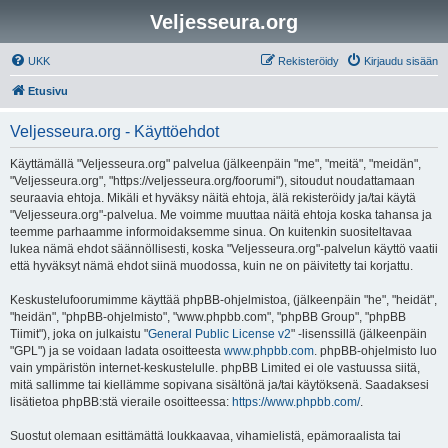
Veljesseura.org
UKK
Rekisteröidy
Kirjaudu sisään
Etusivu
Veljesseura.org - Käyttöehdot
Käyttämällä "Veljesseura.org" palvelua (jälkeenpäin "me", "meitä", "meidän",
"Veljesseura.org", "https://veljesseura.org/foorumi"), sitoudut noudattamaan
seuraavia ehtoja. Mikäli et hyväksy näitä ehtoja, älä rekisteröidy ja/tai käytä
"Veljesseura.org"-palvelua. Me voimme muuttaa näitä ehtoja koska tahansa ja
teemme parhaamme informoidaksemme sinua. On kuitenkin suositeltavaa
lukea nämä ehdot säännöllisesti, koska "Veljesseura.org"-palvelun käyttö vaatii
että hyväksyt nämä ehdot siinä muodossa, kuin ne on päivitetty tai korjattu.
Keskustelufoorumimme käyttää phpBB-ohjelmistoa, (jälkeenpäin "he", "heidät",
"heidän", "phpBB-ohjelmisto", "www.phpbb.com", "phpBB Group", "phpBB
Tiimit"), joka on julkaistu "
General Public License v2
" -lisenssillä (jälkeenpäin
"GPL") ja se voidaan ladata osoitteesta
www.phpbb.com
. phpBB-ohjelmisto luo
vain ympäristön internet-keskustelulle. phpBB Limited ei ole vastuussa siitä,
mitä sallimme tai kiellämme sopivana sisältönä ja/tai käytöksenä. Saadaksesi
lisätietoa phpBB:stä vieraile osoitteessa:
https://www.phpbb.com/
.
Suostut olemaan esittämättä loukkaavaa, vihamielistä, epämoraalista tai