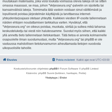
muutakaan materiaalia, joka voisi loukata voimassa olevia lakeja oli se sitten
omassa maassasi, se maa, johon "Veljesseura.org"-palvelin on sijoitettu tai
kansainvälisiä lakeja. Toimimalla tätä vastoin voidaan sinut välittömästi ja
lopullisesti poistaa järjestelmän käyttäjistä ja tarvittaessa internet-
yhteydentarjoajaasi otetaan yhteyttä. Kaikkien viestien IP-osoite tallennetaan
näiden ehtojen noudattamisen tarkkailua varten. Hyväksyt, että
"Veljesseura.org" on oikeus poistaa, muokata, siirtää ja sulkea mikä tahansa
keskusteluketju tai viesti niin halutessamme. Suostut myös siihen, että kaikki
yllä annettu tieto tallennetaan tietokantaan. Tätä tietoa ei anneta kolmannelle
osapuolelle ilman suostumustasi, mutta "Veljesseura.org" tai phpBB ei ole
vastuussa mahdollisen tietoturvamurron aiheuttamasta tietojen vuodosta
ulkopuolisille tahoille.
Etusivu
Poista evästeet
Kaikki ajat ovat
UTC+03:00
Keskustelufoorumin ohjelmisto
phpBB
® Forum Software © phpBB Limited
Käännös: phpBB Suomi (lurttinen, harritapio, Pettis)
Yksityisyys
|
Ehdot