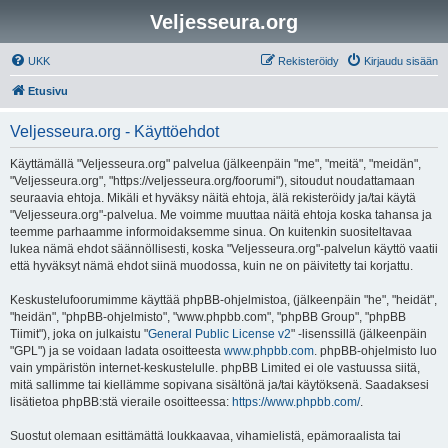
Veljesseura.org
UKK
Rekisteröidy
Kirjaudu sisään
Etusivu
Veljesseura.org - Käyttöehdot
Käyttämällä "Veljesseura.org" palvelua (jälkeenpäin "me", "meitä", "meidän",
"Veljesseura.org", "https://veljesseura.org/foorumi"), sitoudut noudattamaan
seuraavia ehtoja. Mikäli et hyväksy näitä ehtoja, älä rekisteröidy ja/tai käytä
"Veljesseura.org"-palvelua. Me voimme muuttaa näitä ehtoja koska tahansa ja
teemme parhaamme informoidaksemme sinua. On kuitenkin suositeltavaa
lukea nämä ehdot säännöllisesti, koska "Veljesseura.org"-palvelun käyttö vaatii
että hyväksyt nämä ehdot siinä muodossa, kuin ne on päivitetty tai korjattu.
Keskustelufoorumimme käyttää phpBB-ohjelmistoa, (jälkeenpäin "he", "heidät",
"heidän", "phpBB-ohjelmisto", "www.phpbb.com", "phpBB Group", "phpBB
Tiimit"), joka on julkaistu "
General Public License v2
" -lisenssillä (jälkeenpäin
"GPL") ja se voidaan ladata osoitteesta
www.phpbb.com
. phpBB-ohjelmisto luo
vain ympäristön internet-keskustelulle. phpBB Limited ei ole vastuussa siitä,
mitä sallimme tai kiellämme sopivana sisältönä ja/tai käytöksenä. Saadaksesi
lisätietoa phpBB:stä vieraile osoitteessa:
https://www.phpbb.com/
.
Suostut olemaan esittämättä loukkaavaa, vihamielistä, epämoraalista tai