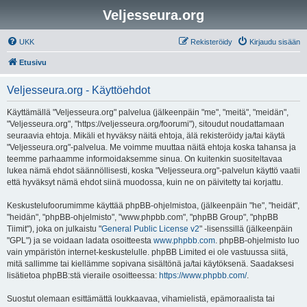
Veljesseura.org
UKK
Rekisteröidy
Kirjaudu sisään
Etusivu
Veljesseura.org - Käyttöehdot
Käyttämällä "Veljesseura.org" palvelua (jälkeenpäin "me", "meitä", "meidän",
"Veljesseura.org", "https://veljesseura.org/foorumi"), sitoudut noudattamaan
seuraavia ehtoja. Mikäli et hyväksy näitä ehtoja, älä rekisteröidy ja/tai käytä
"Veljesseura.org"-palvelua. Me voimme muuttaa näitä ehtoja koska tahansa ja
teemme parhaamme informoidaksemme sinua. On kuitenkin suositeltavaa
lukea nämä ehdot säännöllisesti, koska "Veljesseura.org"-palvelun käyttö vaatii
että hyväksyt nämä ehdot siinä muodossa, kuin ne on päivitetty tai korjattu.
Keskustelufoorumimme käyttää phpBB-ohjelmistoa, (jälkeenpäin "he", "heidät",
"heidän", "phpBB-ohjelmisto", "www.phpbb.com", "phpBB Group", "phpBB
Tiimit"), joka on julkaistu "
General Public License v2
" -lisenssillä (jälkeenpäin
"GPL") ja se voidaan ladata osoitteesta
www.phpbb.com
. phpBB-ohjelmisto luo
vain ympäristön internet-keskustelulle. phpBB Limited ei ole vastuussa siitä,
mitä sallimme tai kiellämme sopivana sisältönä ja/tai käytöksenä. Saadaksesi
lisätietoa phpBB:stä vieraile osoitteessa:
https://www.phpbb.com/
.
Suostut olemaan esittämättä loukkaavaa, vihamielistä, epämoraalista tai