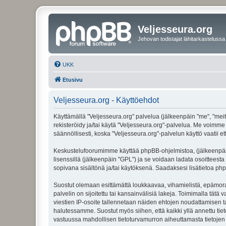
Veljesseura.org
Jehovan todistajat lähitarkastelussa
UKK
Etusivu
Veljesseura.org - Käyttöehdot
Käyttämällä "Veljesseura.org" palvelua (jälkeenpäin "me", "meitä
rekisteröidy ja/tai käytä "Veljesseura.org"-palvelua. Me voi
säännöllisesti, koska "Veljesseura.org"-palvelun käyttö vaatii e
Keskustelufoorumimme käyttää phpBB-ohjelmistoa, (jälkeenpäin 
lisenssillä (jälkeenpäin "GPL") ja se voidaan ladata osoitteesta
sopivana sisältönä ja/tai käytöksenä. Saadaksesi lisätietoa php
Suostut olemaan esittämättä loukkaavaa, vihamielistä, epämoraa
palvelin on sijoitettu tai kansainvälisiä lakeja. Toimimalla tätä 
viestien IP-osoite tallennetaan näiden ehtojen noudattamisen tar
halutessamme. Suostut myös siihen, että kaikki yllä annettu tie
vastuussa mahdollisen tietoturvamurron aiheuttamasta tietojen v