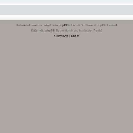
Keskustelufoorumin ohjelmisto
phpBB
® Forum Software © phpBB Limited
Käännös: phpBB Suomi (lurttinen, harritapio, Pettis)
Yksityisyys
|
Ehdot