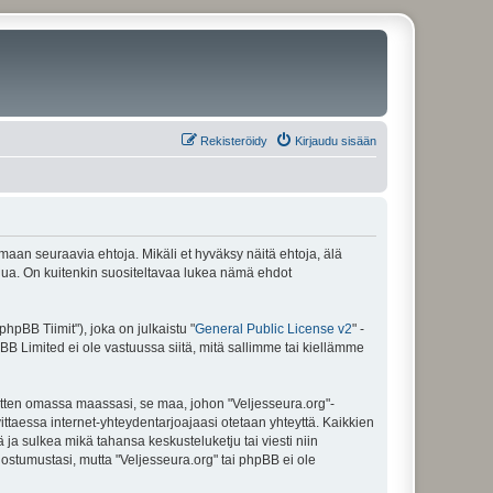
Rekisteröidy
Kirjaudu sisään
amaan seuraavia ehtoja. Mikäli et hyväksy näitä ehtoja, älä
ua. On kuitenkin suositeltavaa lukea nämä ehdot
pBB Tiimit"), joka on julkaistu "
General Public License v2
" -
BB Limited ei ole vastuussa siitä, mitä sallimme tai kiellämme
sitten omassa maassasi, se maa, johon "Veljesseura.org"-
arvittaessa internet-yhteydentarjoajaasi otetaan yhteyttä. Kaikkien
 ja sulkea mikä tahansa keskusteluketju tai viesti niin
uostumustasi, mutta "Veljesseura.org" tai phpBB ei ole