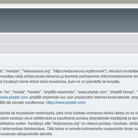
", "meidän", "Veljesseura.org", "https://veljesseura.org/foorumi"), sitoudut noudatt
mme muuttaa näitä ehtoja koska tahansa ja teemme parhaamme informoidaksemme sin
ttä hyväksyt nämä ehdot siinä muodossa, kuin ne on päivitetty tai korjattu.
"he", "heidät", "heidän", "phpBB-ohjelmisto", "www.phpbb.com", "phpBB Group", "ph
www.phpbb.com
. phpBB-ohjelmisto luo vain ympäristön internet-keskustelulle. php
BB:stä vieraile osoitteessa:
https://www.phpbb.com/
.
lista tai muutakaan materiaalia, joka voisi loukata voimassa olevia lakeja oli se 
vastoin voidaan sinut välittömästi ja lopullisesti poistaa järjestelmän käyttäjistä ja t
kkailua varten. Hyväksyt, että "Veljesseura.org" on oikeus poistaa, muokata, siirtää
to tallennetaan tietokantaan. Tätä tietoa ei anneta kolmannelle osapuolelle ilman s
uodosta ulkopuolisille tahoille.