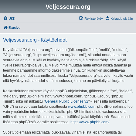
Veljesseura.org
UKK
Rekisteröidy
Kirjaudu sisään
Etusivu
Veljesseura.org - Käyttöehdot
Käyttämällä "Veljesseura.org" palvelua (jälkeenpäin "me", "meitä", "meidän",
"Veljesseura.org", "https://veljesseura.org/foorumi"), sitoudut noudattamaan
seuraavia ehtoja. Mikäli et hyväksy näitä ehtoja, älä rekisteröidy ja/tai käytä
"Veljesseura.org"-palvelua. Me voimme muuttaa näitä ehtoja koska tahansa ja
teemme parhaamme informoidaksemme sinua. On kuitenkin suositeltavaa
lukea nämä ehdot säännöllisesti, koska "Veljesseura.org"-palvelun käyttö vaatii
että hyväksyt nämä ehdot siinä muodossa, kuin ne on päivitetty tai korjattu.
Keskustelufoorumimme käyttää phpBB-ohjelmistoa, (jälkeenpäin "he", "heidät",
"heidän", "phpBB-ohjelmisto", "www.phpbb.com", "phpBB Group", "phpBB
Tiimit"), joka on julkaistu "
General Public License v2
" -lisenssillä (jälkeenpäin
"GPL") ja se voidaan ladata osoitteesta
www.phpbb.com
. phpBB-ohjelmisto luo
vain ympäristön internet-keskustelulle. phpBB Limited ei ole vastuussa siitä,
mitä sallimme tai kiellämme sopivana sisältönä ja/tai käytöksenä. Saadaksesi
lisätietoa phpBB:stä vieraile osoitteessa:
https://www.phpbb.com/
.
Suostut olemaan esittämättä loukkaavaa, vihamielistä, epämoraalista tai