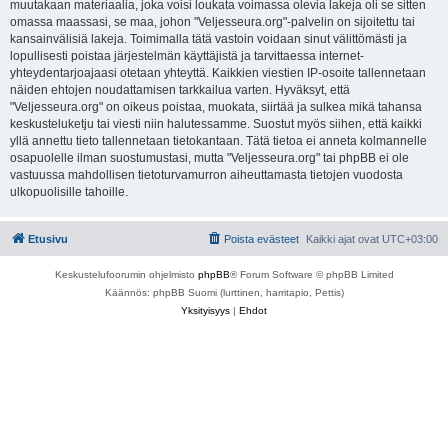
muutakaan materiaalia, joka voisi loukata voimassa olevia lakeja oli se sitten
omassa maassasi, se maa, johon "Veljesseura.org"-palvelin on sijoitettu tai
kansainvälisiä lakeja. Toimimalla tätä vastoin voidaan sinut välittömästi ja
lopullisesti poistaa järjestelmän käyttäjistä ja tarvittaessa internet-
yhteydentarjoajaasi otetaan yhteyttä. Kaikkien viestien IP-osoite tallennetaan
näiden ehtojen noudattamisen tarkkailua varten. Hyväksyt, että
"Veljesseura.org" on oikeus poistaa, muokata, siirtää ja sulkea mikä tahansa
keskusteluketju tai viesti niin halutessamme. Suostut myös siihen, että kaikki
yllä annettu tieto tallennetaan tietokantaan. Tätä tietoa ei anneta kolmannelle
osapuolelle ilman suostumustasi, mutta "Veljesseura.org" tai phpBB ei ole
vastuussa mahdollisen tietoturvamurron aiheuttamasta tietojen vuodosta
ulkopuolisille tahoille.
Etusivu
Poista evästeet
Kaikki ajat ovat
UTC+03:00
Keskustelufoorumin ohjelmisto
phpBB
® Forum Software © phpBB Limited
Käännös: phpBB Suomi (lurttinen, harritapio, Pettis)
Yksityisyys
|
Ehdot