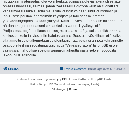
muutakaan materiaalia, joka voisi loukata voimassa olevia lakeja oli se sitten
omassa maassasi, se maa, johon "Veljesseura.org"-palvelin on sijoitettu tai
kansainvälisiä lakeja. Toimimalla tätä vastoin voidaan sinut välittömästi ja
lopullisesti poistaa järjestelmän käyttäjistä ja tarvittaessa internet-
yhteydentarjoajaasi otetaan yhteyttä. Kaikkien viestien IP-osoite tallennetaan
näiden ehtojen noudattamisen tarkkailua varten. Hyväksyt, että
"Veljesseura.org" on oikeus poistaa, muokata, siirtää ja sulkea mikä tahansa
keskusteluketju tai viesti niin halutessamme. Suostut myös siihen, että kaikki
yllä annettu tieto tallennetaan tietokantaan. Tätä tietoa ei anneta kolmannelle
osapuolelle ilman suostumustasi, mutta "Veljesseura.org" tai phpBB ei ole
vastuussa mahdollisen tietoturvamurron aiheuttamasta tietojen vuodosta
ulkopuolisille tahoille.
Etusivu
Poista evästeet
Kaikki ajat ovat
UTC+03:00
Keskustelufoorumin ohjelmisto
phpBB
® Forum Software © phpBB Limited
Käännös: phpBB Suomi (lurttinen, harritapio, Pettis)
Yksityisyys
|
Ehdot