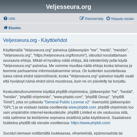
Veljesseura.org
UKK
Rekisteröidy
Kirjaudu sisään
Etusivu
Veljesseura.org - Käyttöehdot
Käyttämällä "Veljesseura.org" palvelua (jälkeenpäin "me", "meitä", "meidän",
"Veljesseura.org", "https://veljesseura.org/foorumi"), sitoudut noudattamaan
seuraavia ehtoja. Mikäli et hyväksy näitä ehtoja, älä rekisteröidy ja/tai käytä
"Veljesseura.org"-palvelua. Me voimme muuttaa näitä ehtoja koska tahansa ja
teemme parhaamme informoidaksemme sinua. On kuitenkin suositeltavaa
lukea nämä ehdot säännöllisesti, koska "Veljesseura.org"-palvelun käyttö vaatii
että hyväksyt nämä ehdot siinä muodossa, kuin ne on päivitetty tai korjattu.
Keskustelufoorumimme käyttää phpBB-ohjelmistoa, (jälkeenpäin "he", "heidät",
"heidän", "phpBB-ohjelmisto", "www.phpbb.com", "phpBB Group", "phpBB
Tiimit"), joka on julkaistu "
General Public License v2
" -lisenssillä (jälkeenpäin
"GPL") ja se voidaan ladata osoitteesta
www.phpbb.com
. phpBB-ohjelmisto luo
vain ympäristön internet-keskustelulle. phpBB Limited ei ole vastuussa siitä,
mitä sallimme tai kiellämme sopivana sisältönä ja/tai käytöksenä. Saadaksesi
lisätietoa phpBB:stä vieraile osoitteessa:
https://www.phpbb.com/
.
Suostut olemaan esittämättä loukkaavaa, vihamielistä, epämoraalista tai