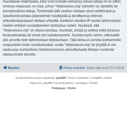
muutakaan materiaalia, joka voisi loukata voimassa olevia lakeja oli se sitten
omassa maassasi, se maa, johon "Veljesseura.org"-palvelin on sijoitettu tai
kansainvälisiä lakeja. Toimimalla tätä vastoin voidaan sinut välittömästi ja
lopullisesti poistaa järjestelmän käyttäjistä ja tarvittaessa internet-
yhteydentarjoajaasi otetaan yhteyttä. Kaikkien viestien IP-osoite tallennetaan
näiden ehtojen noudattamisen tarkkailua varten. Hyväksyt, että
"Veljesseura.org" on oikeus poistaa, muokata, siirtää ja sulkea mikä tahansa
keskusteluketju tai viesti niin halutessamme. Suostut myös siihen, että kaikki
yllä annettu tieto tallennetaan tietokantaan. Tätä tietoa ei anneta kolmannelle
osapuolelle ilman suostumustasi, mutta "Veljesseura.org" tai phpBB ei ole
vastuussa mahdollisen tietoturvamurron aiheuttamasta tietojen vuodosta
ulkopuolisille tahoille.
Etusivu
Poista evästeet
Kaikki ajat ovat
UTC+03:00
Keskustelufoorumin ohjelmisto
phpBB
® Forum Software © phpBB Limited
Käännös: phpBB Suomi (lurttinen, harritapio, Pettis)
Yksityisyys
|
Ehdot