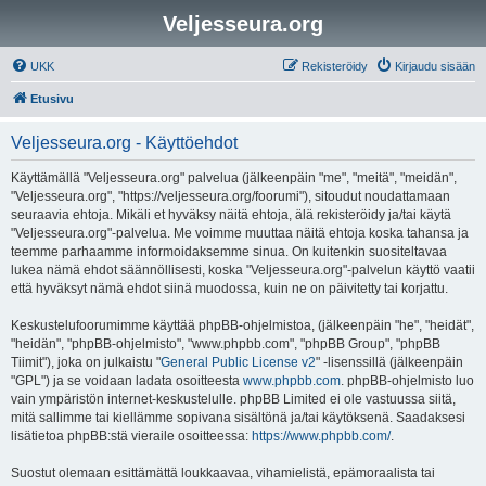
Veljesseura.org
UKK
Rekisteröidy
Kirjaudu sisään
Etusivu
Veljesseura.org - Käyttöehdot
Käyttämällä "Veljesseura.org" palvelua (jälkeenpäin "me", "meitä", "meidän",
"Veljesseura.org", "https://veljesseura.org/foorumi"), sitoudut noudattamaan
seuraavia ehtoja. Mikäli et hyväksy näitä ehtoja, älä rekisteröidy ja/tai käytä
"Veljesseura.org"-palvelua. Me voimme muuttaa näitä ehtoja koska tahansa ja
teemme parhaamme informoidaksemme sinua. On kuitenkin suositeltavaa
lukea nämä ehdot säännöllisesti, koska "Veljesseura.org"-palvelun käyttö vaatii
että hyväksyt nämä ehdot siinä muodossa, kuin ne on päivitetty tai korjattu.
Keskustelufoorumimme käyttää phpBB-ohjelmistoa, (jälkeenpäin "he", "heidät",
"heidän", "phpBB-ohjelmisto", "www.phpbb.com", "phpBB Group", "phpBB
Tiimit"), joka on julkaistu "
General Public License v2
" -lisenssillä (jälkeenpäin
"GPL") ja se voidaan ladata osoitteesta
www.phpbb.com
. phpBB-ohjelmisto luo
vain ympäristön internet-keskustelulle. phpBB Limited ei ole vastuussa siitä,
mitä sallimme tai kiellämme sopivana sisältönä ja/tai käytöksenä. Saadaksesi
lisätietoa phpBB:stä vieraile osoitteessa:
https://www.phpbb.com/
.
Suostut olemaan esittämättä loukkaavaa, vihamielistä, epämoraalista tai