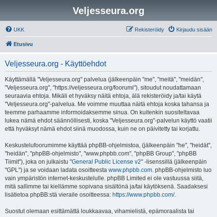
Veljesseura.org
UKK
Rekisteröidy
Kirjaudu sisään
Etusivu
Veljesseura.org - Käyttöehdot
Käyttämällä "Veljesseura.org" palvelua (jälkeenpäin "me", "meitä", "meidän",
"Veljesseura.org", "https://veljesseura.org/foorumi"), sitoudut noudattamaan
seuraavia ehtoja. Mikäli et hyväksy näitä ehtoja, älä rekisteröidy ja/tai käytä
"Veljesseura.org"-palvelua. Me voimme muuttaa näitä ehtoja koska tahansa ja
teemme parhaamme informoidaksemme sinua. On kuitenkin suositeltavaa
lukea nämä ehdot säännöllisesti, koska "Veljesseura.org"-palvelun käyttö vaatii
että hyväksyt nämä ehdot siinä muodossa, kuin ne on päivitetty tai korjattu.
Keskustelufoorumimme käyttää phpBB-ohjelmistoa, (jälkeenpäin "he", "heidät",
"heidän", "phpBB-ohjelmisto", "www.phpbb.com", "phpBB Group", "phpBB
Tiimit"), joka on julkaistu "
General Public License v2
" -lisenssillä (jälkeenpäin
"GPL") ja se voidaan ladata osoitteesta
www.phpbb.com
. phpBB-ohjelmisto luo
vain ympäristön internet-keskustelulle. phpBB Limited ei ole vastuussa siitä,
mitä sallimme tai kiellämme sopivana sisältönä ja/tai käytöksenä. Saadaksesi
lisätietoa phpBB:stä vieraile osoitteessa:
https://www.phpbb.com/
.
Suostut olemaan esittämättä loukkaavaa, vihamielistä, epämoraalista tai