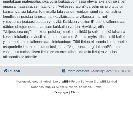
muutakaan materiaalia, joka voisi loukata voimassa olevia lakeja oli se sitten
omassa maassasi, se maa, johon "Veljesseura.org"-palvelin on sijoitettu tai
kansainvälisiä lakeja. Toimimalla tätä vastoin voidaan sinut välittömästi ja
lopullisesti poistaa järjestelmän käyttäjistä ja tarvittaessa internet-
yhteydentarjoajaasi otetaan yhteyttä. Kaikkien viestien IP-osoite tallennetaan
näiden ehtojen noudattamisen tarkkailua varten. Hyväksyt, että
"Veljesseura.org" on oikeus poistaa, muokata, siirtää ja sulkea mikä tahansa
keskusteluketju tai viesti niin halutessamme. Suostut myös siihen, että kaikki
yllä annettu tieto tallennetaan tietokantaan. Tätä tietoa ei anneta kolmannelle
osapuolelle ilman suostumustasi, mutta "Veljesseura.org" tai phpBB ei ole
vastuussa mahdollisen tietoturvamurron aiheuttamasta tietojen vuodosta
ulkopuolisille tahoille.
Etusivu
Poista evästeet
Kaikki ajat ovat
UTC+03:00
Keskustelufoorumin ohjelmisto
phpBB
® Forum Software © phpBB Limited
Käännös: phpBB Suomi (lurttinen, harritapio, Pettis)
Yksityisyys
|
Ehdot