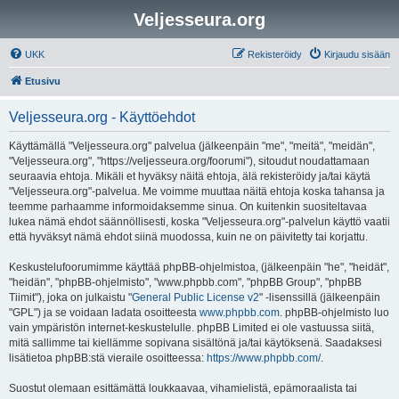
Veljesseura.org
UKK
Rekisteröidy
Kirjaudu sisään
Etusivu
Veljesseura.org - Käyttöehdot
Käyttämällä "Veljesseura.org" palvelua (jälkeenpäin "me", "meitä", "meidän",
"Veljesseura.org", "https://veljesseura.org/foorumi"), sitoudut noudattamaan
seuraavia ehtoja. Mikäli et hyväksy näitä ehtoja, älä rekisteröidy ja/tai käytä
"Veljesseura.org"-palvelua. Me voimme muuttaa näitä ehtoja koska tahansa ja
teemme parhaamme informoidaksemme sinua. On kuitenkin suositeltavaa
lukea nämä ehdot säännöllisesti, koska "Veljesseura.org"-palvelun käyttö vaatii
että hyväksyt nämä ehdot siinä muodossa, kuin ne on päivitetty tai korjattu.
Keskustelufoorumimme käyttää phpBB-ohjelmistoa, (jälkeenpäin "he", "heidät",
"heidän", "phpBB-ohjelmisto", "www.phpbb.com", "phpBB Group", "phpBB
Tiimit"), joka on julkaistu "
General Public License v2
" -lisenssillä (jälkeenpäin
"GPL") ja se voidaan ladata osoitteesta
www.phpbb.com
. phpBB-ohjelmisto luo
vain ympäristön internet-keskustelulle. phpBB Limited ei ole vastuussa siitä,
mitä sallimme tai kiellämme sopivana sisältönä ja/tai käytöksenä. Saadaksesi
lisätietoa phpBB:stä vieraile osoitteessa:
https://www.phpbb.com/
.
Suostut olemaan esittämättä loukkaavaa, vihamielistä, epämoraalista tai