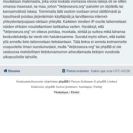
muutakaan materiaalia, joka voisi loukata voimassa olevia lakeja oli se sitten
omassa maassasi, se maa, johon "Veljesseura.org"-palvelin on sijoitettu tai
kansainvälisiä lakeja. Toimimalla tätä vastoin voidaan sinut välittömästi ja
lopullisesti poistaa järjestelmän käyttäjistä ja tarvittaessa internet-
yhteydentarjoajaasi otetaan yhteyttä. Kaikkien viestien IP-osoite tallennetaan
näiden ehtojen noudattamisen tarkkailua varten. Hyväksyt, että
"Veljesseura.org" on oikeus poistaa, muokata, siirtää ja sulkea mikä tahansa
keskusteluketju tai viesti niin halutessamme. Suostut myös siihen, että kaikki
yllä annettu tieto tallennetaan tietokantaan. Tätä tietoa ei anneta kolmannelle
osapuolelle ilman suostumustasi, mutta "Veljesseura.org" tai phpBB ei ole
vastuussa mahdollisen tietoturvamurron aiheuttamasta tietojen vuodosta
ulkopuolisille tahoille.
Etusivu
Poista evästeet
Kaikki ajat ovat
UTC+03:00
Keskustelufoorumin ohjelmisto
phpBB
® Forum Software © phpBB Limited
Käännös: phpBB Suomi (lurttinen, harritapio, Pettis)
Yksityisyys
|
Ehdot