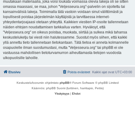
muutakaan materiaalia, joka voisi loukata voimassa olevia lakeja oli se sitten
omassa maassasi, se maa, johon "Veljesseura.org"-palvelin on sijoitettu tai
kansainvälisiä lakeja. Toimimalla tätä vastoin voidaan sinut välittömästi ja
lopullisesti poistaa järjestelmän käyttäjistä ja tarvittaessa internet-
yhteydentarjoajaasi otetaan yhteyttä. Kaikkien viestien IP-osoite tallennetaan
näiden ehtojen noudattamisen tarkkailua varten. Hyväksyt, että
"Veljesseura.org" on oikeus poistaa, muokata, siirtää ja sulkea mikä tahansa
keskusteluketju tai viesti niin halutessamme. Suostut myös siihen, että kaikki
yllä annettu tieto tallennetaan tietokantaan. Tätä tietoa ei anneta kolmannelle
osapuolelle ilman suostumustasi, mutta "Veljesseura.org" tai phpBB ei ole
vastuussa mahdollisen tietoturvamurron aiheuttamasta tietojen vuodosta
ulkopuolisille tahoille.
Etusivu
Poista evästeet
Kaikki ajat ovat
UTC+03:00
Keskustelufoorumin ohjelmisto
phpBB
® Forum Software © phpBB Limited
Käännös: phpBB Suomi (lurttinen, harritapio, Pettis)
Yksityisyys
|
Ehdot