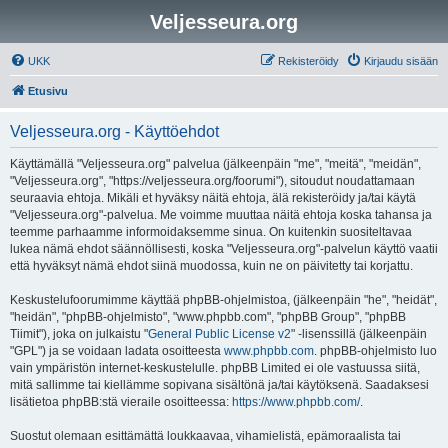
Veljesseura.org
UKK
Rekisteröidy
Kirjaudu sisään
Etusivu
Veljesseura.org - Käyttöehdot
Käyttämällä "Veljesseura.org" palvelua (jälkeenpäin "me", "meitä", "meidän",
"Veljesseura.org", "https://veljesseura.org/foorumi"), sitoudut noudattamaan
seuraavia ehtoja. Mikäli et hyväksy näitä ehtoja, älä rekisteröidy ja/tai käytä
"Veljesseura.org"-palvelua. Me voimme muuttaa näitä ehtoja koska tahansa ja
teemme parhaamme informoidaksemme sinua. On kuitenkin suositeltavaa
lukea nämä ehdot säännöllisesti, koska "Veljesseura.org"-palvelun käyttö vaatii
että hyväksyt nämä ehdot siinä muodossa, kuin ne on päivitetty tai korjattu.
Keskustelufoorumimme käyttää phpBB-ohjelmistoa, (jälkeenpäin "he", "heidät",
"heidän", "phpBB-ohjelmisto", "www.phpbb.com", "phpBB Group", "phpBB
Tiimit"), joka on julkaistu "
General Public License v2
" -lisenssillä (jälkeenpäin
"GPL") ja se voidaan ladata osoitteesta
www.phpbb.com
. phpBB-ohjelmisto luo
vain ympäristön internet-keskustelulle. phpBB Limited ei ole vastuussa siitä,
mitä sallimme tai kiellämme sopivana sisältönä ja/tai käytöksenä. Saadaksesi
lisätietoa phpBB:stä vieraile osoitteessa:
https://www.phpbb.com/
.
Suostut olemaan esittämättä loukkaavaa, vihamielistä, epämoraalista tai