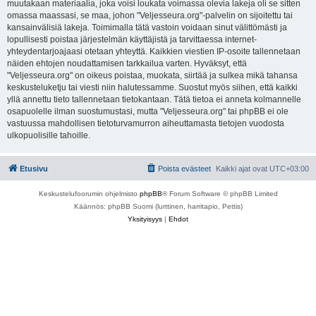
muutakaan materiaalia, joka voisi loukata voimassa olevia lakeja oli se sitten
omassa maassasi, se maa, johon "Veljesseura.org"-palvelin on sijoitettu tai
kansainvälisiä lakeja. Toimimalla tätä vastoin voidaan sinut välittömästi ja
lopullisesti poistaa järjestelmän käyttäjistä ja tarvittaessa internet-
yhteydentarjoajaasi otetaan yhteyttä. Kaikkien viestien IP-osoite tallennetaan
näiden ehtojen noudattamisen tarkkailua varten. Hyväksyt, että
"Veljesseura.org" on oikeus poistaa, muokata, siirtää ja sulkea mikä tahansa
keskusteluketju tai viesti niin halutessamme. Suostut myös siihen, että kaikki
yllä annettu tieto tallennetaan tietokantaan. Tätä tietoa ei anneta kolmannelle
osapuolelle ilman suostumustasi, mutta "Veljesseura.org" tai phpBB ei ole
vastuussa mahdollisen tietoturvamurron aiheuttamasta tietojen vuodosta
ulkopuolisille tahoille.
Etusivu
Poista evästeet
Kaikki ajat ovat
UTC+03:00
Keskustelufoorumin ohjelmisto
phpBB
® Forum Software © phpBB Limited
Käännös: phpBB Suomi (lurttinen, harritapio, Pettis)
Yksityisyys
|
Ehdot