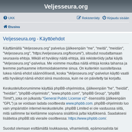
Veljesseura.org
UKK
Rekisteröidy
Kirjaudu sisään
Etusivu
Veljesseura.org - Käyttöehdot
Käyttämällä "Veljesseura.org" palvelua (jälkeenpäin "me", "meitä", "meidän",
"Veljesseura.org", "https://veljesseura.org/foorumi"), sitoudut noudattamaan
seuraavia ehtoja. Mikäli et hyväksy näitä ehtoja, älä rekisteröidy ja/tai käytä
"Veljesseura.org"-palvelua. Me voimme muuttaa näitä ehtoja koska tahansa ja
teemme parhaamme informoidaksemme sinua. On kuitenkin suositeltavaa
lukea nämä ehdot säännöllisesti, koska "Veljesseura.org"-palvelun käyttö vaatii
että hyväksyt nämä ehdot siinä muodossa, kuin ne on päivitetty tai korjattu.
Keskustelufoorumimme käyttää phpBB-ohjelmistoa, (jälkeenpäin "he", "heidät",
"heidän", "phpBB-ohjelmisto", "www.phpbb.com", "phpBB Group", "phpBB
Tiimit"), joka on julkaistu "
General Public License v2
" -lisenssillä (jälkeenpäin
"GPL") ja se voidaan ladata osoitteesta
www.phpbb.com
. phpBB-ohjelmisto luo
vain ympäristön internet-keskustelulle. phpBB Limited ei ole vastuussa siitä,
mitä sallimme tai kiellämme sopivana sisältönä ja/tai käytöksenä. Saadaksesi
lisätietoa phpBB:stä vieraile osoitteessa:
https://www.phpbb.com/
.
Suostut olemaan esittämättä loukkaavaa, vihamielistä, epämoraalista tai