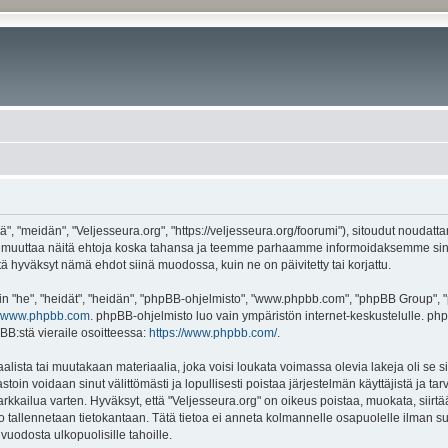
", "meidän", "Veljesseura.org", "https://veljesseura.org/foorumi"), sitoudut noudatt
mme muuttaa näitä ehtoja koska tahansa ja teemme parhaamme informoidaksemme sin
ttä hyväksyt nämä ehdot siinä muodossa, kuin ne on päivitetty tai korjattu.
"he", "heidät", "heidän", "phpBB-ohjelmisto", "www.phpbb.com", "phpBB Group", "ph
www.phpbb.com
. phpBB-ohjelmisto luo vain ympäristön internet-keskustelulle. php
BB:stä vieraile osoitteessa:
https://www.phpbb.com/
.
lista tai muutakaan materiaalia, joka voisi loukata voimassa olevia lakeja oli se 
vastoin voidaan sinut välittömästi ja lopullisesti poistaa järjestelmän käyttäjistä ja t
kkailua varten. Hyväksyt, että "Veljesseura.org" on oikeus poistaa, muokata, siirtää
to tallennetaan tietokantaan. Tätä tietoa ei anneta kolmannelle osapuolelle ilman s
uodosta ulkopuolisille tahoille.