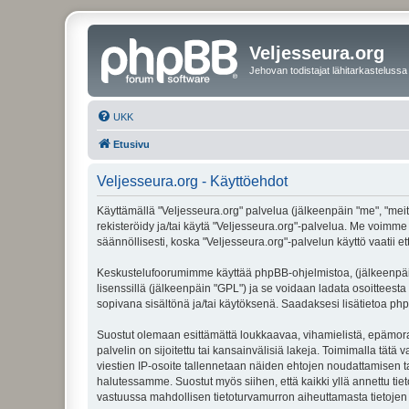
Veljesseura.org
Jehovan todistajat lähitarkastelussa
UKK
Etusivu
Veljesseura.org - Käyttöehdot
Käyttämällä "Veljesseura.org" palvelua (jälkeenpäin "me", "meitä
rekisteröidy ja/tai käytä "Veljesseura.org"-palvelua. Me voi
säännöllisesti, koska "Veljesseura.org"-palvelun käyttö vaatii e
Keskustelufoorumimme käyttää phpBB-ohjelmistoa, (jälkeenpäin 
lisenssillä (jälkeenpäin "GPL") ja se voidaan ladata osoitteesta
sopivana sisältönä ja/tai käytöksenä. Saadaksesi lisätietoa php
Suostut olemaan esittämättä loukkaavaa, vihamielistä, epämoraa
palvelin on sijoitettu tai kansainvälisiä lakeja. Toimimalla tätä 
viestien IP-osoite tallennetaan näiden ehtojen noudattamisen tar
halutessamme. Suostut myös siihen, että kaikki yllä annettu tie
vastuussa mahdollisen tietoturvamurron aiheuttamasta tietojen v