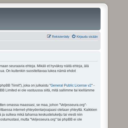
Rekisteröidy
Kirjaudu sisään
amaan seuraavia ehtoja. Mikäli et hyväksy näitä ehtoja, älä
ua. On kuitenkin suositeltavaa lukea nämä ehdot
pBB Tiimit"), joka on julkaistu "
General Public License v2
" -
BB Limited ei ole vastuussa siitä, mitä sallimme tai kiellämme
sitten omassa maassasi, se maa, johon "Veljesseura.org"-
arvittaessa internet-yhteydentarjoajaasi otetaan yhteyttä. Kaikkien
 ja sulkea mikä tahansa keskusteluketju tai viesti niin
uostumustasi, mutta "Veljesseura.org" tai phpBB ei ole