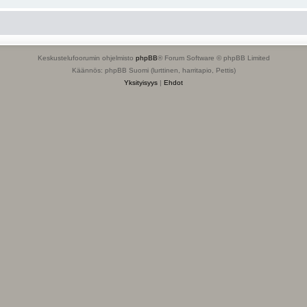
Keskustelufoorumin ohjelmisto
phpBB
® Forum Software © phpBB Limited
Käännös: phpBB Suomi (lurttinen, harritapio, Pettis)
Yksityisyys
|
Ehdot