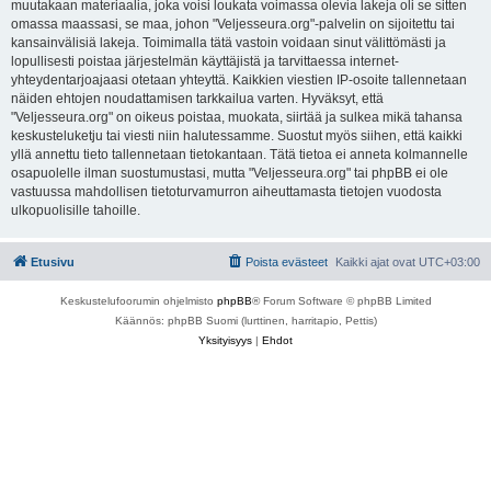
muutakaan materiaalia, joka voisi loukata voimassa olevia lakeja oli se sitten
omassa maassasi, se maa, johon "Veljesseura.org"-palvelin on sijoitettu tai
kansainvälisiä lakeja. Toimimalla tätä vastoin voidaan sinut välittömästi ja
lopullisesti poistaa järjestelmän käyttäjistä ja tarvittaessa internet-
yhteydentarjoajaasi otetaan yhteyttä. Kaikkien viestien IP-osoite tallennetaan
näiden ehtojen noudattamisen tarkkailua varten. Hyväksyt, että
"Veljesseura.org" on oikeus poistaa, muokata, siirtää ja sulkea mikä tahansa
keskusteluketju tai viesti niin halutessamme. Suostut myös siihen, että kaikki
yllä annettu tieto tallennetaan tietokantaan. Tätä tietoa ei anneta kolmannelle
osapuolelle ilman suostumustasi, mutta "Veljesseura.org" tai phpBB ei ole
vastuussa mahdollisen tietoturvamurron aiheuttamasta tietojen vuodosta
ulkopuolisille tahoille.
Etusivu
Poista evästeet
Kaikki ajat ovat
UTC+03:00
Keskustelufoorumin ohjelmisto
phpBB
® Forum Software © phpBB Limited
Käännös: phpBB Suomi (lurttinen, harritapio, Pettis)
Yksityisyys
|
Ehdot