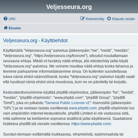
Veljesseura.org
UKK
Rekisteröidy
Kirjaudu sisään
Etusivu
Veljesseura.org - Käyttöehdot
Käyttämällä "Veljesseura.org" palvelua (jälkeenpäin "me", "meitä", "meidän",
"Veljesseura.org", "https://veljesseura.org/foorumi"), sitoudut noudattamaan
seuraavia ehtoja. Mikäli et hyväksy näitä ehtoja, älä rekisteröidy ja/tai käytä
"Veljesseura.org"-palvelua. Me voimme muuttaa näitä ehtoja koska tahansa ja
teemme parhaamme informoidaksemme sinua. On kuitenkin suositeltavaa
lukea nämä ehdot säännöllisesti, koska "Veljesseura.org"-palvelun käyttö vaatii
että hyväksyt nämä ehdot siinä muodossa, kuin ne on päivitetty tai korjattu.
Keskustelufoorumimme käyttää phpBB-ohjelmistoa, (jälkeenpäin "he", "heidät",
"heidän", "phpBB-ohjelmisto", "www.phpbb.com", "phpBB Group", "phpBB
Tiimit"), joka on julkaistu "
General Public License v2
" -lisenssillä (jälkeenpäin
"GPL") ja se voidaan ladata osoitteesta
www.phpbb.com
. phpBB-ohjelmisto luo
vain ympäristön internet-keskustelulle. phpBB Limited ei ole vastuussa siitä,
mitä sallimme tai kiellämme sopivana sisältönä ja/tai käytöksenä. Saadaksesi
lisätietoa phpBB:stä vieraile osoitteessa:
https://www.phpbb.com/
.
Suostut olemaan esittämättä loukkaavaa, vihamielistä, epämoraalista tai