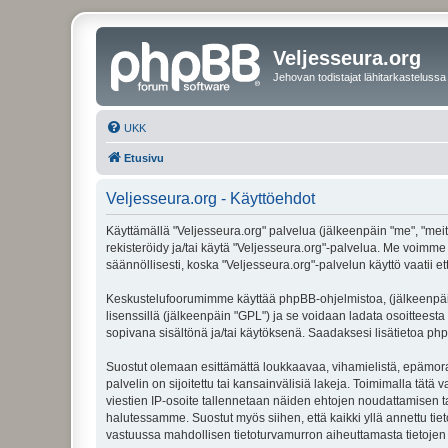
Veljesseura.org
Jehovan todistajat lähitarkastelussa
UKK
Etusivu
Veljesseura.org - Käyttöehdot
Käyttämällä "Veljesseura.org" palvelua (jälkeenpäin "me", "meitä
rekisteröidy ja/tai käytä "Veljesseura.org"-palvelua. Me voi
säännöllisesti, koska "Veljesseura.org"-palvelun käyttö vaatii e
Keskustelufoorumimme käyttää phpBB-ohjelmistoa, (jälkeenpäin 
lisenssillä (jälkeenpäin "GPL") ja se voidaan ladata osoitteesta
sopivana sisältönä ja/tai käytöksenä. Saadaksesi lisätietoa php
Suostut olemaan esittämättä loukkaavaa, vihamielistä, epämoraa
palvelin on sijoitettu tai kansainvälisiä lakeja. Toimimalla tätä 
viestien IP-osoite tallennetaan näiden ehtojen noudattamisen tar
halutessamme. Suostut myös siihen, että kaikki yllä annettu tie
vastuussa mahdollisen tietoturvamurron aiheuttamasta tietojen v