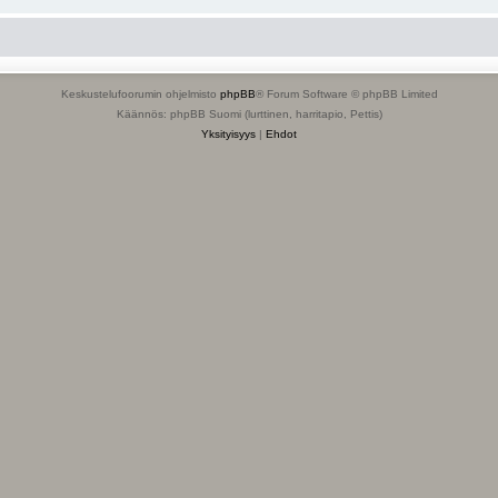
Keskustelufoorumin ohjelmisto
phpBB
® Forum Software © phpBB Limited
Käännös: phpBB Suomi (lurttinen, harritapio, Pettis)
Yksityisyys
|
Ehdot