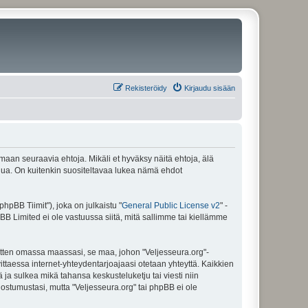
Rekisteröidy
Kirjaudu sisään
amaan seuraavia ehtoja. Mikäli et hyväksy näitä ehtoja, älä
ua. On kuitenkin suositeltavaa lukea nämä ehdot
pBB Tiimit"), joka on julkaistu "
General Public License v2
" -
BB Limited ei ole vastuussa siitä, mitä sallimme tai kiellämme
sitten omassa maassasi, se maa, johon "Veljesseura.org"-
arvittaessa internet-yhteydentarjoajaasi otetaan yhteyttä. Kaikkien
 ja sulkea mikä tahansa keskusteluketju tai viesti niin
uostumustasi, mutta "Veljesseura.org" tai phpBB ei ole