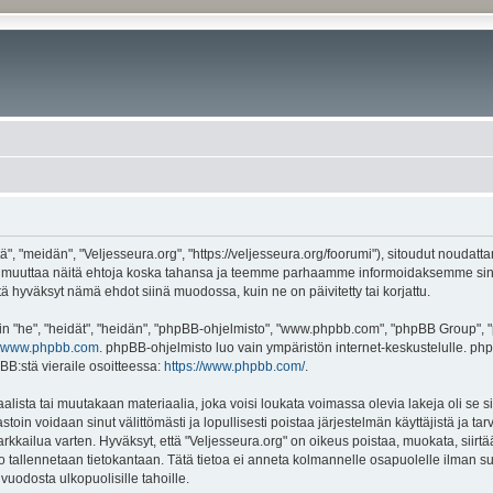
", "meidän", "Veljesseura.org", "https://veljesseura.org/foorumi"), sitoudut noudatt
mme muuttaa näitä ehtoja koska tahansa ja teemme parhaamme informoidaksemme sin
ttä hyväksyt nämä ehdot siinä muodossa, kuin ne on päivitetty tai korjattu.
"he", "heidät", "heidän", "phpBB-ohjelmisto", "www.phpbb.com", "phpBB Group", "ph
www.phpbb.com
. phpBB-ohjelmisto luo vain ympäristön internet-keskustelulle. php
BB:stä vieraile osoitteessa:
https://www.phpbb.com/
.
lista tai muutakaan materiaalia, joka voisi loukata voimassa olevia lakeja oli se 
vastoin voidaan sinut välittömästi ja lopullisesti poistaa järjestelmän käyttäjistä ja t
kkailua varten. Hyväksyt, että "Veljesseura.org" on oikeus poistaa, muokata, siirtää
to tallennetaan tietokantaan. Tätä tietoa ei anneta kolmannelle osapuolelle ilman s
uodosta ulkopuolisille tahoille.