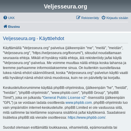
Veljesseura.org
UKK
Rekisteröidy
Kirjaudu sisään
Etusivu
Veljesseura.org - Käyttöehdot
Käyttämällä "Veljesseura.org" palvelua (jälkeenpäin "me", "meitä", "meidän",
"Veljesseura.org", "https://veljesseura.org/foorumi"), sitoudut noudattamaan
seuraavia ehtoja. Mikäli et hyväksy näitä ehtoja, älä rekisteröidy ja/tai käytä
"Veljesseura.org"-palvelua. Me voimme muuttaa näitä ehtoja koska tahansa ja
teemme parhaamme informoidaksemme sinua. On kuitenkin suositeltavaa
lukea nämä ehdot säännöllisesti, koska "Veljesseura.org"-palvelun käyttö vaatii
että hyväksyt nämä ehdot siinä muodossa, kuin ne on päivitetty tai korjattu.
Keskustelufoorumimme käyttää phpBB-ohjelmistoa, (jälkeenpäin "he", "heidät",
"heidän", "phpBB-ohjelmisto", "www.phpbb.com", "phpBB Group", "phpBB
Tiimit"), joka on julkaistu "
General Public License v2
" -lisenssillä (jälkeenpäin
"GPL") ja se voidaan ladata osoitteesta
www.phpbb.com
. phpBB-ohjelmisto luo
vain ympäristön internet-keskustelulle. phpBB Limited ei ole vastuussa siitä,
mitä sallimme tai kiellämme sopivana sisältönä ja/tai käytöksenä. Saadaksesi
lisätietoa phpBB:stä vieraile osoitteessa:
https://www.phpbb.com/
.
Suostut olemaan esittämättä loukkaavaa, vihamielistä, epämoraalista tai