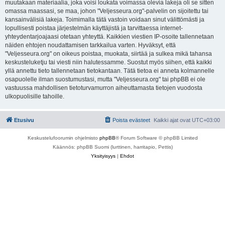
muutakaan materiaalia, joka voisi loukata voimassa olevia lakeja oli se sitten
omassa maassasi, se maa, johon "Veljesseura.org"-palvelin on sijoitettu tai
kansainvälisiä lakeja. Toimimalla tätä vastoin voidaan sinut välittömästi ja
lopullisesti poistaa järjestelmän käyttäjistä ja tarvittaessa internet-
yhteydentarjoajaasi otetaan yhteyttä. Kaikkien viestien IP-osoite tallennetaan
näiden ehtojen noudattamisen tarkkailua varten. Hyväksyt, että
"Veljesseura.org" on oikeus poistaa, muokata, siirtää ja sulkea mikä tahansa
keskusteluketju tai viesti niin halutessamme. Suostut myös siihen, että kaikki
yllä annettu tieto tallennetaan tietokantaan. Tätä tietoa ei anneta kolmannelle
osapuolelle ilman suostumustasi, mutta "Veljesseura.org" tai phpBB ei ole
vastuussa mahdollisen tietoturvamurron aiheuttamasta tietojen vuodosta
ulkopuolisille tahoille.
Etusivu
Poista evästeet
Kaikki ajat ovat
UTC+03:00
Keskustelufoorumin ohjelmisto
phpBB
® Forum Software © phpBB Limited
Käännös: phpBB Suomi (lurttinen, harritapio, Pettis)
Yksityisyys
|
Ehdot