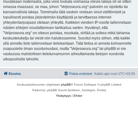
muutakaan materiaalia, joka voisi loukata voimassa olevia lakeja oli se sitten
omassa maassasi, se maa, johon "Veljesseura.org"-palvelin on sijoitettu tai
kansainvälisiä lakeja. Toimimalla tätä vastoin voidaan sinut välittömästi ja
lopullisesti poistaa järjestelmän käyttäjistä ja tarvittaessa internet-
yhteydentarjoajaasi otetaan yhteyttä. Kaikkien viestien IP-osoite tallennetaan
näiden ehtojen noudattamisen tarkkailua varten. Hyväksyt, että
"Veljesseura.org" on oikeus poistaa, muokata, siirtää ja sulkea mikä tahansa
keskusteluketju tai viesti niin halutessamme. Suostut myös siihen, että kaikki
yllä annettu tieto tallennetaan tietokantaan. Tätä tietoa ei anneta kolmannelle
osapuolelle ilman suostumustasi, mutta "Veljesseura.org" tai phpBB ei ole
vastuussa mahdollisen tietoturvamurron aiheuttamasta tietojen vuodosta
ulkopuolisille tahoille.
Etusivu
Poista evästeet
Kaikki ajat ovat
UTC+03:00
Keskustelufoorumin ohjelmisto
phpBB
® Forum Software © phpBB Limited
Käännös: phpBB Suomi (lurttinen, harritapio, Pettis)
Yksityisyys
|
Ehdot