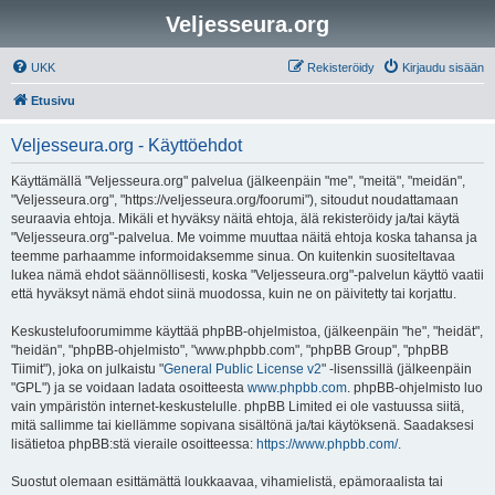
Veljesseura.org
UKK
Rekisteröidy
Kirjaudu sisään
Etusivu
Veljesseura.org - Käyttöehdot
Käyttämällä "Veljesseura.org" palvelua (jälkeenpäin "me", "meitä", "meidän",
"Veljesseura.org", "https://veljesseura.org/foorumi"), sitoudut noudattamaan
seuraavia ehtoja. Mikäli et hyväksy näitä ehtoja, älä rekisteröidy ja/tai käytä
"Veljesseura.org"-palvelua. Me voimme muuttaa näitä ehtoja koska tahansa ja
teemme parhaamme informoidaksemme sinua. On kuitenkin suositeltavaa
lukea nämä ehdot säännöllisesti, koska "Veljesseura.org"-palvelun käyttö vaatii
että hyväksyt nämä ehdot siinä muodossa, kuin ne on päivitetty tai korjattu.
Keskustelufoorumimme käyttää phpBB-ohjelmistoa, (jälkeenpäin "he", "heidät",
"heidän", "phpBB-ohjelmisto", "www.phpbb.com", "phpBB Group", "phpBB
Tiimit"), joka on julkaistu "
General Public License v2
" -lisenssillä (jälkeenpäin
"GPL") ja se voidaan ladata osoitteesta
www.phpbb.com
. phpBB-ohjelmisto luo
vain ympäristön internet-keskustelulle. phpBB Limited ei ole vastuussa siitä,
mitä sallimme tai kiellämme sopivana sisältönä ja/tai käytöksenä. Saadaksesi
lisätietoa phpBB:stä vieraile osoitteessa:
https://www.phpbb.com/
.
Suostut olemaan esittämättä loukkaavaa, vihamielistä, epämoraalista tai