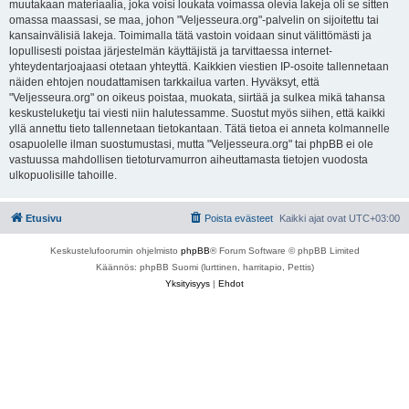
muutakaan materiaalia, joka voisi loukata voimassa olevia lakeja oli se sitten
omassa maassasi, se maa, johon "Veljesseura.org"-palvelin on sijoitettu tai
kansainvälisiä lakeja. Toimimalla tätä vastoin voidaan sinut välittömästi ja
lopullisesti poistaa järjestelmän käyttäjistä ja tarvittaessa internet-
yhteydentarjoajaasi otetaan yhteyttä. Kaikkien viestien IP-osoite tallennetaan
näiden ehtojen noudattamisen tarkkailua varten. Hyväksyt, että
"Veljesseura.org" on oikeus poistaa, muokata, siirtää ja sulkea mikä tahansa
keskusteluketju tai viesti niin halutessamme. Suostut myös siihen, että kaikki
yllä annettu tieto tallennetaan tietokantaan. Tätä tietoa ei anneta kolmannelle
osapuolelle ilman suostumustasi, mutta "Veljesseura.org" tai phpBB ei ole
vastuussa mahdollisen tietoturvamurron aiheuttamasta tietojen vuodosta
ulkopuolisille tahoille.
Etusivu
Poista evästeet
Kaikki ajat ovat
UTC+03:00
Keskustelufoorumin ohjelmisto
phpBB
® Forum Software © phpBB Limited
Käännös: phpBB Suomi (lurttinen, harritapio, Pettis)
Yksityisyys
|
Ehdot