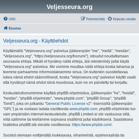
Veljesseura.org
UKK
Rekisteröidy
Kirjaudu sisään
Etusivu
Veljesseura.org - Käyttöehdot
Käyttämällä "Veljesseura.org" palvelua (jälkeenpäin "me", "meitä", "meidän",
"Veljesseura.org", "https://veljesseura.org/foorumi"), sitoudut noudattamaan
seuraavia ehtoja. Mikäli et hyväksy näitä ehtoja, älä rekisteröidy ja/tai käytä
"Veljesseura.org"-palvelua. Me voimme muuttaa näitä ehtoja koska tahansa ja
teemme parhaamme informoidaksemme sinua. On kuitenkin suositeltavaa
lukea nämä ehdot säännöllisesti, koska "Veljesseura.org"-palvelun käyttö vaatii
että hyväksyt nämä ehdot siinä muodossa, kuin ne on päivitetty tai korjattu.
Keskustelufoorumimme käyttää phpBB-ohjelmistoa, (jälkeenpäin "he", "heidät",
"heidän", "phpBB-ohjelmisto", "www.phpbb.com", "phpBB Group", "phpBB
Tiimit"), joka on julkaistu "
General Public License v2
" -lisenssillä (jälkeenpäin
"GPL") ja se voidaan ladata osoitteesta
www.phpbb.com
. phpBB-ohjelmisto luo
vain ympäristön internet-keskustelulle. phpBB Limited ei ole vastuussa siitä,
mitä sallimme tai kiellämme sopivana sisältönä ja/tai käytöksenä. Saadaksesi
lisätietoa phpBB:stä vieraile osoitteessa:
https://www.phpbb.com/
.
Suostut olemaan esittämättä loukkaavaa, vihamielistä, epämoraalista tai