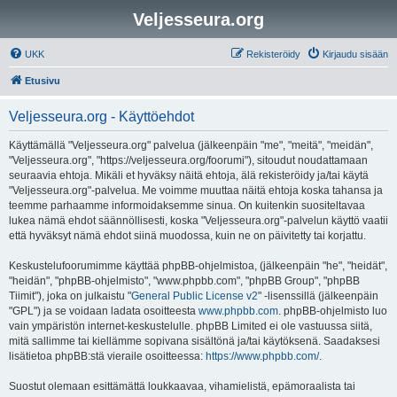
Veljesseura.org
UKK
Rekisteröidy
Kirjaudu sisään
Etusivu
Veljesseura.org - Käyttöehdot
Käyttämällä "Veljesseura.org" palvelua (jälkeenpäin "me", "meitä", "meidän",
"Veljesseura.org", "https://veljesseura.org/foorumi"), sitoudut noudattamaan
seuraavia ehtoja. Mikäli et hyväksy näitä ehtoja, älä rekisteröidy ja/tai käytä
"Veljesseura.org"-palvelua. Me voimme muuttaa näitä ehtoja koska tahansa ja
teemme parhaamme informoidaksemme sinua. On kuitenkin suositeltavaa
lukea nämä ehdot säännöllisesti, koska "Veljesseura.org"-palvelun käyttö vaatii
että hyväksyt nämä ehdot siinä muodossa, kuin ne on päivitetty tai korjattu.
Keskustelufoorumimme käyttää phpBB-ohjelmistoa, (jälkeenpäin "he", "heidät",
"heidän", "phpBB-ohjelmisto", "www.phpbb.com", "phpBB Group", "phpBB
Tiimit"), joka on julkaistu "
General Public License v2
" -lisenssillä (jälkeenpäin
"GPL") ja se voidaan ladata osoitteesta
www.phpbb.com
. phpBB-ohjelmisto luo
vain ympäristön internet-keskustelulle. phpBB Limited ei ole vastuussa siitä,
mitä sallimme tai kiellämme sopivana sisältönä ja/tai käytöksenä. Saadaksesi
lisätietoa phpBB:stä vieraile osoitteessa:
https://www.phpbb.com/
.
Suostut olemaan esittämättä loukkaavaa, vihamielistä, epämoraalista tai