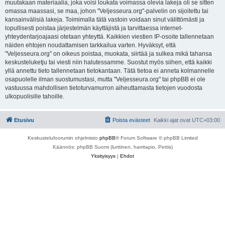
muutakaan materiaalia, joka voisi loukata voimassa olevia lakeja oli se sitten
omassa maassasi, se maa, johon "Veljesseura.org"-palvelin on sijoitettu tai
kansainvälisiä lakeja. Toimimalla tätä vastoin voidaan sinut välittömästi ja
lopullisesti poistaa järjestelmän käyttäjistä ja tarvittaessa internet-
yhteydentarjoajaasi otetaan yhteyttä. Kaikkien viestien IP-osoite tallennetaan
näiden ehtojen noudattamisen tarkkailua varten. Hyväksyt, että
"Veljesseura.org" on oikeus poistaa, muokata, siirtää ja sulkea mikä tahansa
keskusteluketju tai viesti niin halutessamme. Suostut myös siihen, että kaikki
yllä annettu tieto tallennetaan tietokantaan. Tätä tietoa ei anneta kolmannelle
osapuolelle ilman suostumustasi, mutta "Veljesseura.org" tai phpBB ei ole
vastuussa mahdollisen tietoturvamurron aiheuttamasta tietojen vuodosta
ulkopuolisille tahoille.
Etusivu
Poista evästeet
Kaikki ajat ovat
UTC+03:00
Keskustelufoorumin ohjelmisto
phpBB
® Forum Software © phpBB Limited
Käännös: phpBB Suomi (lurttinen, harritapio, Pettis)
Yksityisyys
|
Ehdot