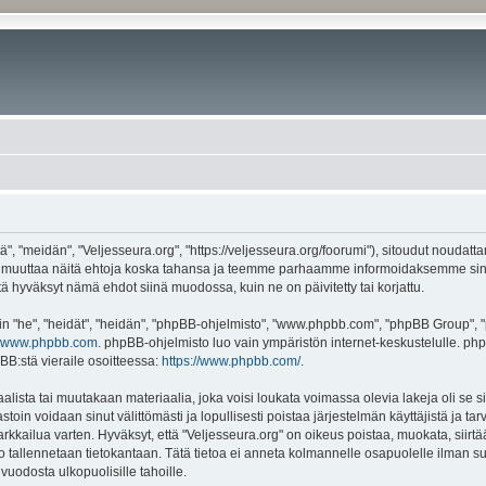
", "meidän", "Veljesseura.org", "https://veljesseura.org/foorumi"), sitoudut noudatt
mme muuttaa näitä ehtoja koska tahansa ja teemme parhaamme informoidaksemme sin
ttä hyväksyt nämä ehdot siinä muodossa, kuin ne on päivitetty tai korjattu.
"he", "heidät", "heidän", "phpBB-ohjelmisto", "www.phpbb.com", "phpBB Group", "ph
www.phpbb.com
. phpBB-ohjelmisto luo vain ympäristön internet-keskustelulle. php
BB:stä vieraile osoitteessa:
https://www.phpbb.com/
.
lista tai muutakaan materiaalia, joka voisi loukata voimassa olevia lakeja oli se 
vastoin voidaan sinut välittömästi ja lopullisesti poistaa järjestelmän käyttäjistä ja t
kkailua varten. Hyväksyt, että "Veljesseura.org" on oikeus poistaa, muokata, siirtää
to tallennetaan tietokantaan. Tätä tietoa ei anneta kolmannelle osapuolelle ilman s
uodosta ulkopuolisille tahoille.