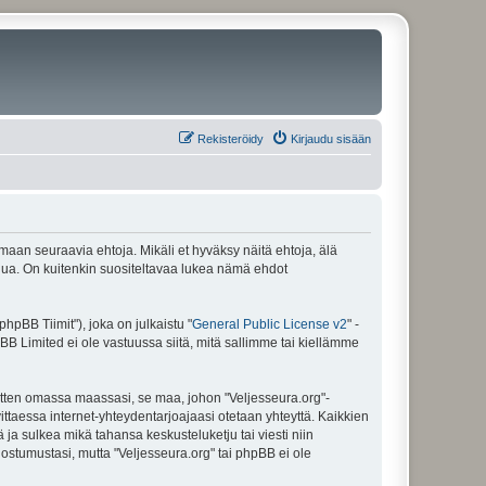
Rekisteröidy
Kirjaudu sisään
amaan seuraavia ehtoja. Mikäli et hyväksy näitä ehtoja, älä
ua. On kuitenkin suositeltavaa lukea nämä ehdot
pBB Tiimit"), joka on julkaistu "
General Public License v2
" -
BB Limited ei ole vastuussa siitä, mitä sallimme tai kiellämme
sitten omassa maassasi, se maa, johon "Veljesseura.org"-
arvittaessa internet-yhteydentarjoajaasi otetaan yhteyttä. Kaikkien
 ja sulkea mikä tahansa keskusteluketju tai viesti niin
uostumustasi, mutta "Veljesseura.org" tai phpBB ei ole