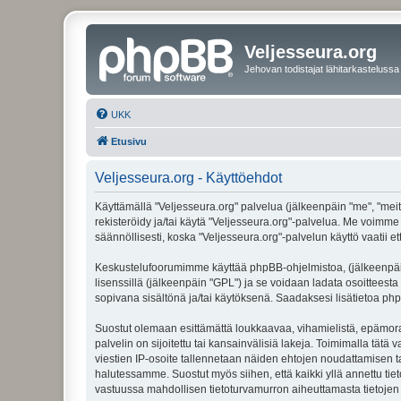
Veljesseura.org
Jehovan todistajat lähitarkastelussa
UKK
Etusivu
Veljesseura.org - Käyttöehdot
Käyttämällä "Veljesseura.org" palvelua (jälkeenpäin "me", "meitä
rekisteröidy ja/tai käytä "Veljesseura.org"-palvelua. Me voi
säännöllisesti, koska "Veljesseura.org"-palvelun käyttö vaatii e
Keskustelufoorumimme käyttää phpBB-ohjelmistoa, (jälkeenpäin 
lisenssillä (jälkeenpäin "GPL") ja se voidaan ladata osoitteesta
sopivana sisältönä ja/tai käytöksenä. Saadaksesi lisätietoa php
Suostut olemaan esittämättä loukkaavaa, vihamielistä, epämoraa
palvelin on sijoitettu tai kansainvälisiä lakeja. Toimimalla tätä 
viestien IP-osoite tallennetaan näiden ehtojen noudattamisen tar
halutessamme. Suostut myös siihen, että kaikki yllä annettu tie
vastuussa mahdollisen tietoturvamurron aiheuttamasta tietojen v