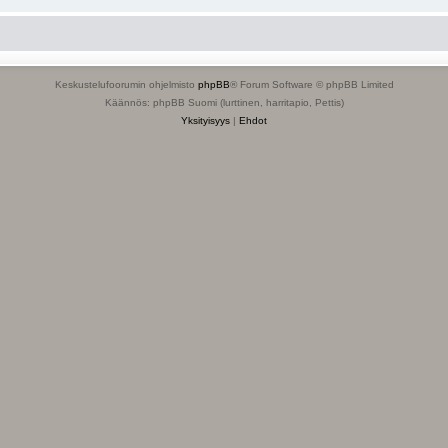
Keskustelufoorumin ohjelmisto
phpBB
® Forum Software © phpBB Limited
Käännös: phpBB Suomi (lurttinen, harritapio, Pettis)
Yksityisyys
|
Ehdot