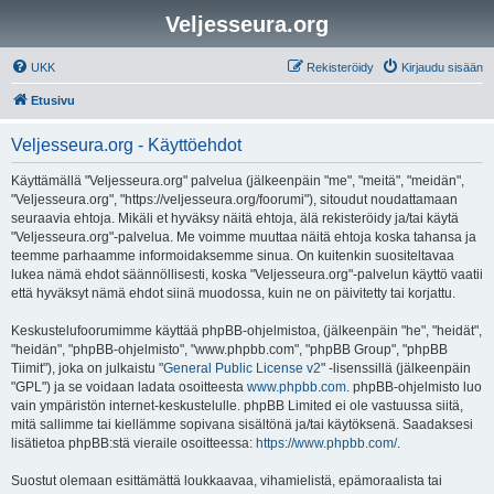
Veljesseura.org
UKK
Rekisteröidy
Kirjaudu sisään
Etusivu
Veljesseura.org - Käyttöehdot
Käyttämällä "Veljesseura.org" palvelua (jälkeenpäin "me", "meitä", "meidän",
"Veljesseura.org", "https://veljesseura.org/foorumi"), sitoudut noudattamaan
seuraavia ehtoja. Mikäli et hyväksy näitä ehtoja, älä rekisteröidy ja/tai käytä
"Veljesseura.org"-palvelua. Me voimme muuttaa näitä ehtoja koska tahansa ja
teemme parhaamme informoidaksemme sinua. On kuitenkin suositeltavaa
lukea nämä ehdot säännöllisesti, koska "Veljesseura.org"-palvelun käyttö vaatii
että hyväksyt nämä ehdot siinä muodossa, kuin ne on päivitetty tai korjattu.
Keskustelufoorumimme käyttää phpBB-ohjelmistoa, (jälkeenpäin "he", "heidät",
"heidän", "phpBB-ohjelmisto", "www.phpbb.com", "phpBB Group", "phpBB
Tiimit"), joka on julkaistu "
General Public License v2
" -lisenssillä (jälkeenpäin
"GPL") ja se voidaan ladata osoitteesta
www.phpbb.com
. phpBB-ohjelmisto luo
vain ympäristön internet-keskustelulle. phpBB Limited ei ole vastuussa siitä,
mitä sallimme tai kiellämme sopivana sisältönä ja/tai käytöksenä. Saadaksesi
lisätietoa phpBB:stä vieraile osoitteessa:
https://www.phpbb.com/
.
Suostut olemaan esittämättä loukkaavaa, vihamielistä, epämoraalista tai