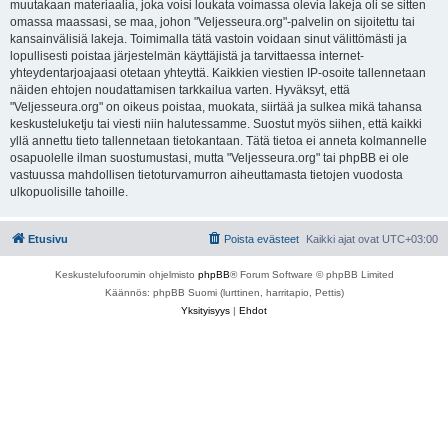
muutakaan materiaalia, joka voisi loukata voimassa olevia lakeja oli se sitten
omassa maassasi, se maa, johon "Veljesseura.org"-palvelin on sijoitettu tai
kansainvälisiä lakeja. Toimimalla tätä vastoin voidaan sinut välittömästi ja
lopullisesti poistaa järjestelmän käyttäjistä ja tarvittaessa internet-
yhteydentarjoajaasi otetaan yhteyttä. Kaikkien viestien IP-osoite tallennetaan
näiden ehtojen noudattamisen tarkkailua varten. Hyväksyt, että
"Veljesseura.org" on oikeus poistaa, muokata, siirtää ja sulkea mikä tahansa
keskusteluketju tai viesti niin halutessamme. Suostut myös siihen, että kaikki
yllä annettu tieto tallennetaan tietokantaan. Tätä tietoa ei anneta kolmannelle
osapuolelle ilman suostumustasi, mutta "Veljesseura.org" tai phpBB ei ole
vastuussa mahdollisen tietoturvamurron aiheuttamasta tietojen vuodosta
ulkopuolisille tahoille.
Etusivu
Poista evästeet
Kaikki ajat ovat
UTC+03:00
Keskustelufoorumin ohjelmisto
phpBB
® Forum Software © phpBB Limited
Käännös: phpBB Suomi (lurttinen, harritapio, Pettis)
Yksityisyys
|
Ehdot