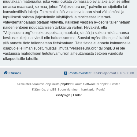
muutakaan materiaalia, joka voisi loukata voimassa olevia lakeja oli se sitten
omassa maassasi, se maa, johon "Veljesseura.org"-palvelin on sijoitettu tai
kansainvälisiä lakeja. Toimimalla tätä vastoin voidaan sinut välittömästi ja
lopullisesti poistaa järjestelmän käyttäjistä ja tarvittaessa internet-
yhteydentarjoajaasi otetaan yhteyttä. Kaikkien viestien IP-osoite tallennetaan
näiden ehtojen noudattamisen tarkkailua varten. Hyväksyt, että
"Veljesseura.org" on oikeus poistaa, muokata, siirtää ja sulkea mikä tahansa
keskusteluketju tai viesti niin halutessamme. Suostut myös siihen, että kaikki
yllä annettu tieto tallennetaan tietokantaan. Tätä tietoa ei anneta kolmannelle
osapuolelle ilman suostumustasi, mutta "Veljesseura.org" tai phpBB ei ole
vastuussa mahdollisen tietoturvamurron aiheuttamasta tietojen vuodosta
ulkopuolisille tahoille.
Etusivu
Poista evästeet
Kaikki ajat ovat
UTC+03:00
Keskustelufoorumin ohjelmisto
phpBB
® Forum Software © phpBB Limited
Käännös: phpBB Suomi (lurttinen, harritapio, Pettis)
Yksityisyys
|
Ehdot