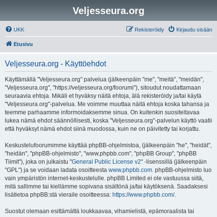
Veljesseura.org
UKK
Rekisteröidy
Kirjaudu sisään
Etusivu
Veljesseura.org - Käyttöehdot
Käyttämällä "Veljesseura.org" palvelua (jälkeenpäin "me", "meitä", "meidän",
"Veljesseura.org", "https://veljesseura.org/foorumi"), sitoudut noudattamaan
seuraavia ehtoja. Mikäli et hyväksy näitä ehtoja, älä rekisteröidy ja/tai käytä
"Veljesseura.org"-palvelua. Me voimme muuttaa näitä ehtoja koska tahansa ja
teemme parhaamme informoidaksemme sinua. On kuitenkin suositeltavaa
lukea nämä ehdot säännöllisesti, koska "Veljesseura.org"-palvelun käyttö vaatii
että hyväksyt nämä ehdot siinä muodossa, kuin ne on päivitetty tai korjattu.
Keskustelufoorumimme käyttää phpBB-ohjelmistoa, (jälkeenpäin "he", "heidät",
"heidän", "phpBB-ohjelmisto", "www.phpbb.com", "phpBB Group", "phpBB
Tiimit"), joka on julkaistu "
General Public License v2
" -lisenssillä (jälkeenpäin
"GPL") ja se voidaan ladata osoitteesta
www.phpbb.com
. phpBB-ohjelmisto luo
vain ympäristön internet-keskustelulle. phpBB Limited ei ole vastuussa siitä,
mitä sallimme tai kiellämme sopivana sisältönä ja/tai käytöksenä. Saadaksesi
lisätietoa phpBB:stä vieraile osoitteessa:
https://www.phpbb.com/
.
Suostut olemaan esittämättä loukkaavaa, vihamielistä, epämoraalista tai