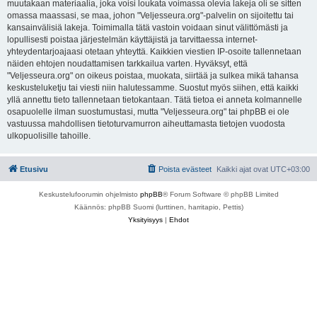
muutakaan materiaalia, joka voisi loukata voimassa olevia lakeja oli se sitten
omassa maassasi, se maa, johon "Veljesseura.org"-palvelin on sijoitettu tai
kansainvälisiä lakeja. Toimimalla tätä vastoin voidaan sinut välittömästi ja
lopullisesti poistaa järjestelmän käyttäjistä ja tarvittaessa internet-
yhteydentarjoajaasi otetaan yhteyttä. Kaikkien viestien IP-osoite tallennetaan
näiden ehtojen noudattamisen tarkkailua varten. Hyväksyt, että
"Veljesseura.org" on oikeus poistaa, muokata, siirtää ja sulkea mikä tahansa
keskusteluketju tai viesti niin halutessamme. Suostut myös siihen, että kaikki
yllä annettu tieto tallennetaan tietokantaan. Tätä tietoa ei anneta kolmannelle
osapuolelle ilman suostumustasi, mutta "Veljesseura.org" tai phpBB ei ole
vastuussa mahdollisen tietoturvamurron aiheuttamasta tietojen vuodosta
ulkopuolisille tahoille.
Etusivu
Poista evästeet
Kaikki ajat ovat
UTC+03:00
Keskustelufoorumin ohjelmisto
phpBB
® Forum Software © phpBB Limited
Käännös: phpBB Suomi (lurttinen, harritapio, Pettis)
Yksityisyys
|
Ehdot