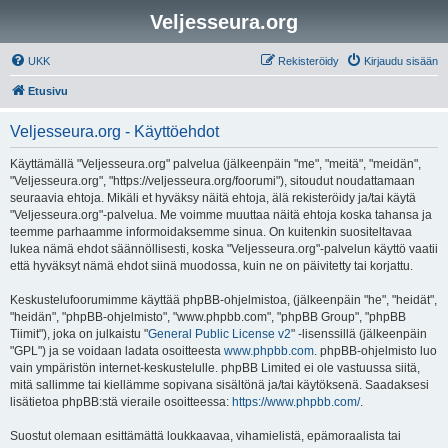
Veljesseura.org
UKK
Rekisteröidy
Kirjaudu sisään
Etusivu
Veljesseura.org - Käyttöehdot
Käyttämällä "Veljesseura.org" palvelua (jälkeenpäin "me", "meitä", "meidän",
"Veljesseura.org", "https://veljesseura.org/foorumi"), sitoudut noudattamaan
seuraavia ehtoja. Mikäli et hyväksy näitä ehtoja, älä rekisteröidy ja/tai käytä
"Veljesseura.org"-palvelua. Me voimme muuttaa näitä ehtoja koska tahansa ja
teemme parhaamme informoidaksemme sinua. On kuitenkin suositeltavaa
lukea nämä ehdot säännöllisesti, koska "Veljesseura.org"-palvelun käyttö vaatii
että hyväksyt nämä ehdot siinä muodossa, kuin ne on päivitetty tai korjattu.
Keskustelufoorumimme käyttää phpBB-ohjelmistoa, (jälkeenpäin "he", "heidät",
"heidän", "phpBB-ohjelmisto", "www.phpbb.com", "phpBB Group", "phpBB
Tiimit"), joka on julkaistu "
General Public License v2
" -lisenssillä (jälkeenpäin
"GPL") ja se voidaan ladata osoitteesta
www.phpbb.com
. phpBB-ohjelmisto luo
vain ympäristön internet-keskustelulle. phpBB Limited ei ole vastuussa siitä,
mitä sallimme tai kiellämme sopivana sisältönä ja/tai käytöksenä. Saadaksesi
lisätietoa phpBB:stä vieraile osoitteessa:
https://www.phpbb.com/
.
Suostut olemaan esittämättä loukkaavaa, vihamielistä, epämoraalista tai