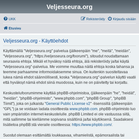
Veljesseura.org
UKK
Rekisteröidy
Kirjaudu sisään
Etusivu
Veljesseura.org - Käyttöehdot
Käyttämällä "Veljesseura.org" palvelua (jälkeenpäin "me", "meitä", "meidän",
"Veljesseura.org", "https://veljesseura.org/foorumi"), sitoudut noudattamaan
seuraavia ehtoja. Mikäli et hyväksy näitä ehtoja, älä rekisteröidy ja/tai käytä
"Veljesseura.org"-palvelua. Me voimme muuttaa näitä ehtoja koska tahansa ja
teemme parhaamme informoidaksemme sinua. On kuitenkin suositeltavaa
lukea nämä ehdot säännöllisesti, koska "Veljesseura.org"-palvelun käyttö vaatii
että hyväksyt nämä ehdot siinä muodossa, kuin ne on päivitetty tai korjattu.
Keskustelufoorumimme käyttää phpBB-ohjelmistoa, (jälkeenpäin "he", "heidät",
"heidän", "phpBB-ohjelmisto", "www.phpbb.com", "phpBB Group", "phpBB
Tiimit"), joka on julkaistu "
General Public License v2
" -lisenssillä (jälkeenpäin
"GPL") ja se voidaan ladata osoitteesta
www.phpbb.com
. phpBB-ohjelmisto luo
vain ympäristön internet-keskustelulle. phpBB Limited ei ole vastuussa siitä,
mitä sallimme tai kiellämme sopivana sisältönä ja/tai käytöksenä. Saadaksesi
lisätietoa phpBB:stä vieraile osoitteessa:
https://www.phpbb.com/
.
Suostut olemaan esittämättä loukkaavaa, vihamielistä, epämoraalista tai