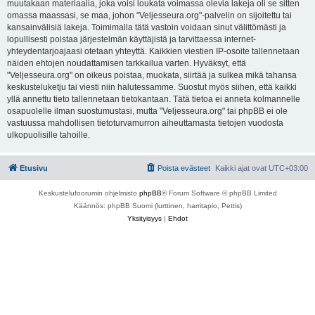
muutakaan materiaalia, joka voisi loukata voimassa olevia lakeja oli se sitten
omassa maassasi, se maa, johon "Veljesseura.org"-palvelin on sijoitettu tai
kansainvälisiä lakeja. Toimimalla tätä vastoin voidaan sinut välittömästi ja
lopullisesti poistaa järjestelmän käyttäjistä ja tarvittaessa internet-
yhteydentarjoajaasi otetaan yhteyttä. Kaikkien viestien IP-osoite tallennetaan
näiden ehtojen noudattamisen tarkkailua varten. Hyväksyt, että
"Veljesseura.org" on oikeus poistaa, muokata, siirtää ja sulkea mikä tahansa
keskusteluketju tai viesti niin halutessamme. Suostut myös siihen, että kaikki
yllä annettu tieto tallennetaan tietokantaan. Tätä tietoa ei anneta kolmannelle
osapuolelle ilman suostumustasi, mutta "Veljesseura.org" tai phpBB ei ole
vastuussa mahdollisen tietoturvamurron aiheuttamasta tietojen vuodosta
ulkopuolisille tahoille.
Etusivu
Poista evästeet
Kaikki ajat ovat
UTC+03:00
Keskustelufoorumin ohjelmisto
phpBB
® Forum Software © phpBB Limited
Käännös: phpBB Suomi (lurttinen, harritapio, Pettis)
Yksityisyys
|
Ehdot