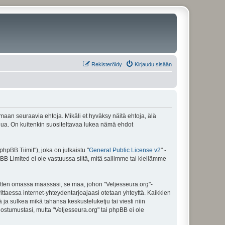
Rekisteröidy
Kirjaudu sisään
amaan seuraavia ehtoja. Mikäli et hyväksy näitä ehtoja, älä
ua. On kuitenkin suositeltavaa lukea nämä ehdot
pBB Tiimit"), joka on julkaistu "
General Public License v2
" -
BB Limited ei ole vastuussa siitä, mitä sallimme tai kiellämme
sitten omassa maassasi, se maa, johon "Veljesseura.org"-
arvittaessa internet-yhteydentarjoajaasi otetaan yhteyttä. Kaikkien
 ja sulkea mikä tahansa keskusteluketju tai viesti niin
uostumustasi, mutta "Veljesseura.org" tai phpBB ei ole