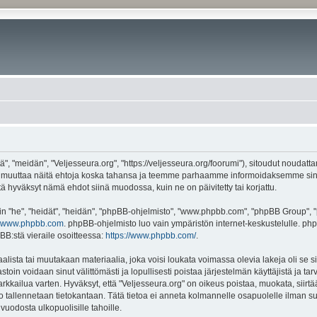
", "meidän", "Veljesseura.org", "https://veljesseura.org/foorumi"), sitoudut noudatt
mme muuttaa näitä ehtoja koska tahansa ja teemme parhaamme informoidaksemme sin
ttä hyväksyt nämä ehdot siinä muodossa, kuin ne on päivitetty tai korjattu.
"he", "heidät", "heidän", "phpBB-ohjelmisto", "www.phpbb.com", "phpBB Group", "ph
www.phpbb.com
. phpBB-ohjelmisto luo vain ympäristön internet-keskustelulle. php
BB:stä vieraile osoitteessa:
https://www.phpbb.com/
.
lista tai muutakaan materiaalia, joka voisi loukata voimassa olevia lakeja oli se 
vastoin voidaan sinut välittömästi ja lopullisesti poistaa järjestelmän käyttäjistä ja t
kkailua varten. Hyväksyt, että "Veljesseura.org" on oikeus poistaa, muokata, siirtää
to tallennetaan tietokantaan. Tätä tietoa ei anneta kolmannelle osapuolelle ilman s
uodosta ulkopuolisille tahoille.