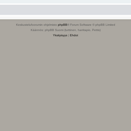
Keskustelufoorumin ohjelmisto
phpBB
® Forum Software © phpBB Limited
Käännös: phpBB Suomi (lurttinen, harritapio, Pettis)
Yksityisyys
|
Ehdot