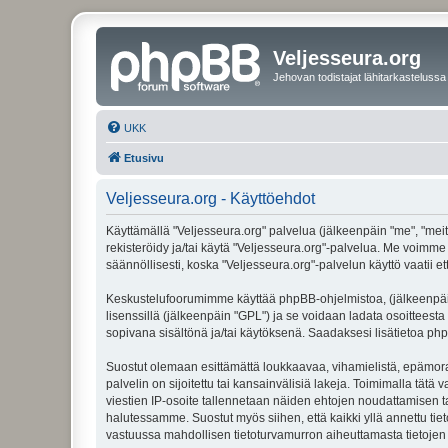
Veljesseura.org
Jehovan todistajat lähitarkastelussa
UKK
Etusivu
Veljesseura.org - Käyttöehdot
Käyttämällä "Veljesseura.org" palvelua (jälkeenpäin "me", "meitä
rekisteröidy ja/tai käytä "Veljesseura.org"-palvelua. Me voi
säännöllisesti, koska "Veljesseura.org"-palvelun käyttö vaatii e
Keskustelufoorumimme käyttää phpBB-ohjelmistoa, (jälkeenpäin 
lisenssillä (jälkeenpäin "GPL") ja se voidaan ladata osoitteesta
sopivana sisältönä ja/tai käytöksenä. Saadaksesi lisätietoa php
Suostut olemaan esittämättä loukkaavaa, vihamielistä, epämoraa
palvelin on sijoitettu tai kansainvälisiä lakeja. Toimimalla tätä 
viestien IP-osoite tallennetaan näiden ehtojen noudattamisen tar
halutessamme. Suostut myös siihen, että kaikki yllä annettu tie
vastuussa mahdollisen tietoturvamurron aiheuttamasta tietojen v