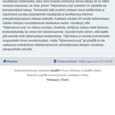
muutakaan materiaalia, joka voisi loukata voimassa olevia lakeja oli se sitten
omassa maassasi, se maa, johon "Veljesseura.org"-palvelin on sijoitettu tai
kansainvälisiä lakeja. Toimimalla tätä vastoin voidaan sinut välittömästi ja
lopullisesti poistaa järjestelmän käyttäjistä ja tarvittaessa internet-
yhteydentarjoajaasi otetaan yhteyttä. Kaikkien viestien IP-osoite tallennetaan
näiden ehtojen noudattamisen tarkkailua varten. Hyväksyt, että
"Veljesseura.org" on oikeus poistaa, muokata, siirtää ja sulkea mikä tahansa
keskusteluketju tai viesti niin halutessamme. Suostut myös siihen, että kaikki
yllä annettu tieto tallennetaan tietokantaan. Tätä tietoa ei anneta kolmannelle
osapuolelle ilman suostumustasi, mutta "Veljesseura.org" tai phpBB ei ole
vastuussa mahdollisen tietoturvamurron aiheuttamasta tietojen vuodosta
ulkopuolisille tahoille.
Etusivu
Poista evästeet
Kaikki ajat ovat
UTC+03:00
Keskustelufoorumin ohjelmisto
phpBB
® Forum Software © phpBB Limited
Käännös: phpBB Suomi (lurttinen, harritapio, Pettis)
Yksityisyys
|
Ehdot