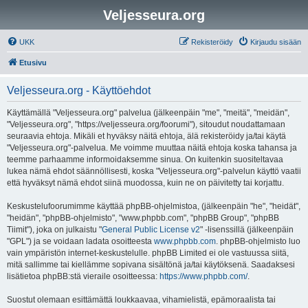
Veljesseura.org
UKK
Rekisteröidy
Kirjaudu sisään
Etusivu
Veljesseura.org - Käyttöehdot
Käyttämällä "Veljesseura.org" palvelua (jälkeenpäin "me", "meitä", "meidän",
"Veljesseura.org", "https://veljesseura.org/foorumi"), sitoudut noudattamaan
seuraavia ehtoja. Mikäli et hyväksy näitä ehtoja, älä rekisteröidy ja/tai käytä
"Veljesseura.org"-palvelua. Me voimme muuttaa näitä ehtoja koska tahansa ja
teemme parhaamme informoidaksemme sinua. On kuitenkin suositeltavaa
lukea nämä ehdot säännöllisesti, koska "Veljesseura.org"-palvelun käyttö vaatii
että hyväksyt nämä ehdot siinä muodossa, kuin ne on päivitetty tai korjattu.
Keskustelufoorumimme käyttää phpBB-ohjelmistoa, (jälkeenpäin "he", "heidät",
"heidän", "phpBB-ohjelmisto", "www.phpbb.com", "phpBB Group", "phpBB
Tiimit"), joka on julkaistu "
General Public License v2
" -lisenssillä (jälkeenpäin
"GPL") ja se voidaan ladata osoitteesta
www.phpbb.com
. phpBB-ohjelmisto luo
vain ympäristön internet-keskustelulle. phpBB Limited ei ole vastuussa siitä,
mitä sallimme tai kiellämme sopivana sisältönä ja/tai käytöksenä. Saadaksesi
lisätietoa phpBB:stä vieraile osoitteessa:
https://www.phpbb.com/
.
Suostut olemaan esittämättä loukkaavaa, vihamielistä, epämoraalista tai