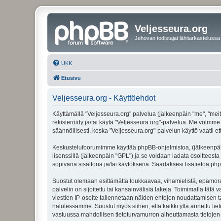
Veljesseura.org
Jehovan todistajat lähitarkastelussa
UKK
Etusivu
Veljesseura.org - Käyttöehdot
Käyttämällä "Veljesseura.org" palvelua (jälkeenpäin "me", "meitä
rekisteröidy ja/tai käytä "Veljesseura.org"-palvelua. Me voi
säännöllisesti, koska "Veljesseura.org"-palvelun käyttö vaatii e
Keskustelufoorumimme käyttää phpBB-ohjelmistoa, (jälkeenpäin 
lisenssillä (jälkeenpäin "GPL") ja se voidaan ladata osoitteesta
sopivana sisältönä ja/tai käytöksenä. Saadaksesi lisätietoa php
Suostut olemaan esittämättä loukkaavaa, vihamielistä, epämoraa
palvelin on sijoitettu tai kansainvälisiä lakeja. Toimimalla tätä 
viestien IP-osoite tallennetaan näiden ehtojen noudattamisen tar
halutessamme. Suostut myös siihen, että kaikki yllä annettu tie
vastuussa mahdollisen tietoturvamurron aiheuttamasta tietojen v