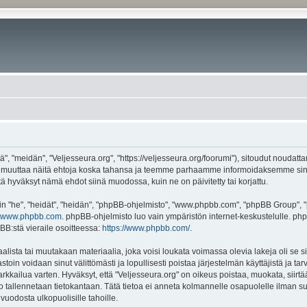
", "meidän", "Veljesseura.org", "https://veljesseura.org/foorumi"), sitoudut noudatt
mme muuttaa näitä ehtoja koska tahansa ja teemme parhaamme informoidaksemme sin
ttä hyväksyt nämä ehdot siinä muodossa, kuin ne on päivitetty tai korjattu.
"he", "heidät", "heidän", "phpBB-ohjelmisto", "www.phpbb.com", "phpBB Group", "ph
www.phpbb.com
. phpBB-ohjelmisto luo vain ympäristön internet-keskustelulle. php
BB:stä vieraile osoitteessa:
https://www.phpbb.com/
.
lista tai muutakaan materiaalia, joka voisi loukata voimassa olevia lakeja oli se 
vastoin voidaan sinut välittömästi ja lopullisesti poistaa järjestelmän käyttäjistä ja t
kkailua varten. Hyväksyt, että "Veljesseura.org" on oikeus poistaa, muokata, siirtää
to tallennetaan tietokantaan. Tätä tietoa ei anneta kolmannelle osapuolelle ilman s
uodosta ulkopuolisille tahoille.