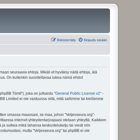
Rekisteröidy
Kirjaudu sisään
amaan seuraavia ehtoja. Mikäli et hyväksy näitä ehtoja, älä
ua. On kuitenkin suositeltavaa lukea nämä ehdot
pBB Tiimit"), joka on julkaistu "
General Public License v2
" -
BB Limited ei ole vastuussa siitä, mitä sallimme tai kiellämme
sitten omassa maassasi, se maa, johon "Veljesseura.org"-
arvittaessa internet-yhteydentarjoajaasi otetaan yhteyttä. Kaikkien
 ja sulkea mikä tahansa keskusteluketju tai viesti niin
uostumustasi, mutta "Veljesseura.org" tai phpBB ei ole