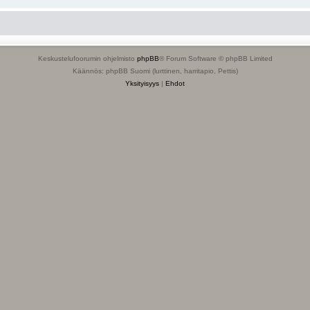
Keskustelufoorumin ohjelmisto
phpBB
® Forum Software © phpBB Limited
Käännös: phpBB Suomi (lurttinen, harritapio, Pettis)
Yksityisyys
|
Ehdot