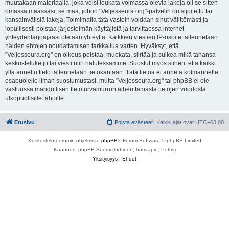
muutakaan materiaalia, joka voisi loukata voimassa olevia lakeja oli se sitten
omassa maassasi, se maa, johon "Veljesseura.org"-palvelin on sijoitettu tai
kansainvälisiä lakeja. Toimimalla tätä vastoin voidaan sinut välittömästi ja
lopullisesti poistaa järjestelmän käyttäjistä ja tarvittaessa internet-
yhteydentarjoajaasi otetaan yhteyttä. Kaikkien viestien IP-osoite tallennetaan
näiden ehtojen noudattamisen tarkkailua varten. Hyväksyt, että
"Veljesseura.org" on oikeus poistaa, muokata, siirtää ja sulkea mikä tahansa
keskusteluketju tai viesti niin halutessamme. Suostut myös siihen, että kaikki
yllä annettu tieto tallennetaan tietokantaan. Tätä tietoa ei anneta kolmannelle
osapuolelle ilman suostumustasi, mutta "Veljesseura.org" tai phpBB ei ole
vastuussa mahdollisen tietoturvamurron aiheuttamasta tietojen vuodosta
ulkopuolisille tahoille.
Etusivu
Poista evästeet
Kaikki ajat ovat
UTC+03:00
Keskustelufoorumin ohjelmisto
phpBB
® Forum Software © phpBB Limited
Käännös: phpBB Suomi (lurttinen, harritapio, Pettis)
Yksityisyys
|
Ehdot