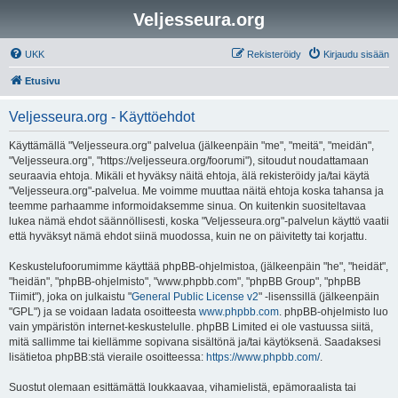
Veljesseura.org
UKK
Rekisteröidy
Kirjaudu sisään
Etusivu
Veljesseura.org - Käyttöehdot
Käyttämällä "Veljesseura.org" palvelua (jälkeenpäin "me", "meitä", "meidän",
"Veljesseura.org", "https://veljesseura.org/foorumi"), sitoudut noudattamaan
seuraavia ehtoja. Mikäli et hyväksy näitä ehtoja, älä rekisteröidy ja/tai käytä
"Veljesseura.org"-palvelua. Me voimme muuttaa näitä ehtoja koska tahansa ja
teemme parhaamme informoidaksemme sinua. On kuitenkin suositeltavaa
lukea nämä ehdot säännöllisesti, koska "Veljesseura.org"-palvelun käyttö vaatii
että hyväksyt nämä ehdot siinä muodossa, kuin ne on päivitetty tai korjattu.
Keskustelufoorumimme käyttää phpBB-ohjelmistoa, (jälkeenpäin "he", "heidät",
"heidän", "phpBB-ohjelmisto", "www.phpbb.com", "phpBB Group", "phpBB
Tiimit"), joka on julkaistu "
General Public License v2
" -lisenssillä (jälkeenpäin
"GPL") ja se voidaan ladata osoitteesta
www.phpbb.com
. phpBB-ohjelmisto luo
vain ympäristön internet-keskustelulle. phpBB Limited ei ole vastuussa siitä,
mitä sallimme tai kiellämme sopivana sisältönä ja/tai käytöksenä. Saadaksesi
lisätietoa phpBB:stä vieraile osoitteessa:
https://www.phpbb.com/
.
Suostut olemaan esittämättä loukkaavaa, vihamielistä, epämoraalista tai