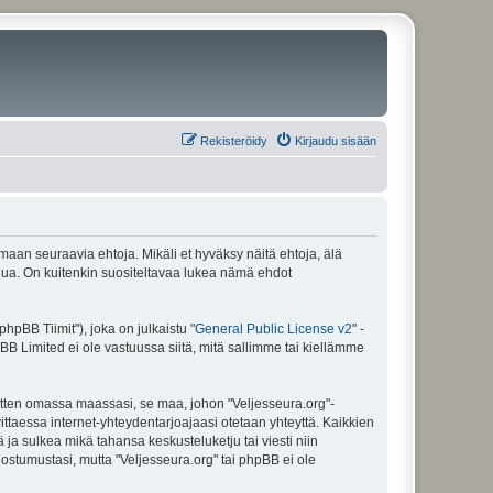
Rekisteröidy
Kirjaudu sisään
amaan seuraavia ehtoja. Mikäli et hyväksy näitä ehtoja, älä
ua. On kuitenkin suositeltavaa lukea nämä ehdot
pBB Tiimit"), joka on julkaistu "
General Public License v2
" -
BB Limited ei ole vastuussa siitä, mitä sallimme tai kiellämme
sitten omassa maassasi, se maa, johon "Veljesseura.org"-
arvittaessa internet-yhteydentarjoajaasi otetaan yhteyttä. Kaikkien
 ja sulkea mikä tahansa keskusteluketju tai viesti niin
uostumustasi, mutta "Veljesseura.org" tai phpBB ei ole