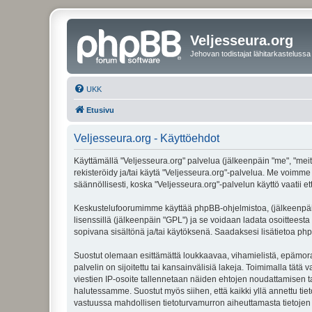
Veljesseura.org
Jehovan todistajat lähitarkastelussa
UKK
Etusivu
Veljesseura.org - Käyttöehdot
Käyttämällä "Veljesseura.org" palvelua (jälkeenpäin "me", "meitä
rekisteröidy ja/tai käytä "Veljesseura.org"-palvelua. Me voi
säännöllisesti, koska "Veljesseura.org"-palvelun käyttö vaatii e
Keskustelufoorumimme käyttää phpBB-ohjelmistoa, (jälkeenpäin 
lisenssillä (jälkeenpäin "GPL") ja se voidaan ladata osoitteesta
sopivana sisältönä ja/tai käytöksenä. Saadaksesi lisätietoa php
Suostut olemaan esittämättä loukkaavaa, vihamielistä, epämoraa
palvelin on sijoitettu tai kansainvälisiä lakeja. Toimimalla tätä 
viestien IP-osoite tallennetaan näiden ehtojen noudattamisen tar
halutessamme. Suostut myös siihen, että kaikki yllä annettu tie
vastuussa mahdollisen tietoturvamurron aiheuttamasta tietojen v