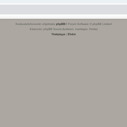
Keskustelufoorumin ohjelmisto
phpBB
® Forum Software © phpBB Limited
Käännös: phpBB Suomi (lurttinen, harritapio, Pettis)
Yksityisyys
|
Ehdot