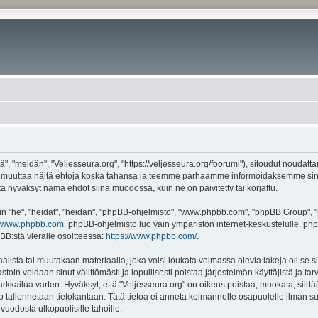
", "meidän", "Veljesseura.org", "https://veljesseura.org/foorumi"), sitoudut noudatt
mme muuttaa näitä ehtoja koska tahansa ja teemme parhaamme informoidaksemme sin
ttä hyväksyt nämä ehdot siinä muodossa, kuin ne on päivitetty tai korjattu.
"he", "heidät", "heidän", "phpBB-ohjelmisto", "www.phpbb.com", "phpBB Group", "ph
www.phpbb.com
. phpBB-ohjelmisto luo vain ympäristön internet-keskustelulle. php
BB:stä vieraile osoitteessa:
https://www.phpbb.com/
.
lista tai muutakaan materiaalia, joka voisi loukata voimassa olevia lakeja oli se 
vastoin voidaan sinut välittömästi ja lopullisesti poistaa järjestelmän käyttäjistä ja t
kkailua varten. Hyväksyt, että "Veljesseura.org" on oikeus poistaa, muokata, siirtää
to tallennetaan tietokantaan. Tätä tietoa ei anneta kolmannelle osapuolelle ilman s
uodosta ulkopuolisille tahoille.