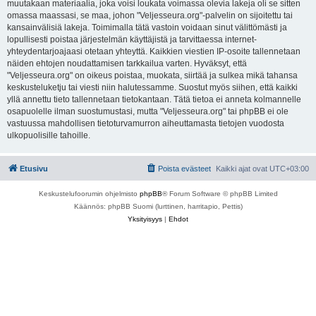
muutakaan materiaalia, joka voisi loukata voimassa olevia lakeja oli se sitten
omassa maassasi, se maa, johon "Veljesseura.org"-palvelin on sijoitettu tai
kansainvälisiä lakeja. Toimimalla tätä vastoin voidaan sinut välittömästi ja
lopullisesti poistaa järjestelmän käyttäjistä ja tarvittaessa internet-
yhteydentarjoajaasi otetaan yhteyttä. Kaikkien viestien IP-osoite tallennetaan
näiden ehtojen noudattamisen tarkkailua varten. Hyväksyt, että
"Veljesseura.org" on oikeus poistaa, muokata, siirtää ja sulkea mikä tahansa
keskusteluketju tai viesti niin halutessamme. Suostut myös siihen, että kaikki
yllä annettu tieto tallennetaan tietokantaan. Tätä tietoa ei anneta kolmannelle
osapuolelle ilman suostumustasi, mutta "Veljesseura.org" tai phpBB ei ole
vastuussa mahdollisen tietoturvamurron aiheuttamasta tietojen vuodosta
ulkopuolisille tahoille.
Etusivu
Poista evästeet
Kaikki ajat ovat
UTC+03:00
Keskustelufoorumin ohjelmisto
phpBB
® Forum Software © phpBB Limited
Käännös: phpBB Suomi (lurttinen, harritapio, Pettis)
Yksityisyys
|
Ehdot