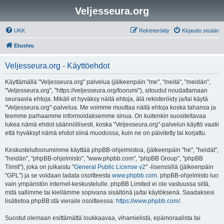
Veljesseura.org
UKK
Rekisteröidy
Kirjaudu sisään
Etusivu
Veljesseura.org - Käyttöehdot
Käyttämällä "Veljesseura.org" palvelua (jälkeenpäin "me", "meitä", "meidän",
"Veljesseura.org", "https://veljesseura.org/foorumi"), sitoudut noudattamaan
seuraavia ehtoja. Mikäli et hyväksy näitä ehtoja, älä rekisteröidy ja/tai käytä
"Veljesseura.org"-palvelua. Me voimme muuttaa näitä ehtoja koska tahansa ja
teemme parhaamme informoidaksemme sinua. On kuitenkin suositeltavaa
lukea nämä ehdot säännöllisesti, koska "Veljesseura.org"-palvelun käyttö vaatii
että hyväksyt nämä ehdot siinä muodossa, kuin ne on päivitetty tai korjattu.
Keskustelufoorumimme käyttää phpBB-ohjelmistoa, (jälkeenpäin "he", "heidät",
"heidän", "phpBB-ohjelmisto", "www.phpbb.com", "phpBB Group", "phpBB
Tiimit"), joka on julkaistu "
General Public License v2
" -lisenssillä (jälkeenpäin
"GPL") ja se voidaan ladata osoitteesta
www.phpbb.com
. phpBB-ohjelmisto luo
vain ympäristön internet-keskustelulle. phpBB Limited ei ole vastuussa siitä,
mitä sallimme tai kiellämme sopivana sisältönä ja/tai käytöksenä. Saadaksesi
lisätietoa phpBB:stä vieraile osoitteessa:
https://www.phpbb.com/
.
Suostut olemaan esittämättä loukkaavaa, vihamielistä, epämoraalista tai