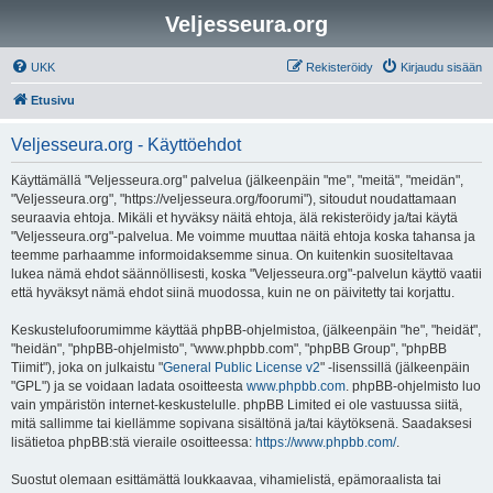
Veljesseura.org
UKK
Rekisteröidy
Kirjaudu sisään
Etusivu
Veljesseura.org - Käyttöehdot
Käyttämällä "Veljesseura.org" palvelua (jälkeenpäin "me", "meitä", "meidän",
"Veljesseura.org", "https://veljesseura.org/foorumi"), sitoudut noudattamaan
seuraavia ehtoja. Mikäli et hyväksy näitä ehtoja, älä rekisteröidy ja/tai käytä
"Veljesseura.org"-palvelua. Me voimme muuttaa näitä ehtoja koska tahansa ja
teemme parhaamme informoidaksemme sinua. On kuitenkin suositeltavaa
lukea nämä ehdot säännöllisesti, koska "Veljesseura.org"-palvelun käyttö vaatii
että hyväksyt nämä ehdot siinä muodossa, kuin ne on päivitetty tai korjattu.
Keskustelufoorumimme käyttää phpBB-ohjelmistoa, (jälkeenpäin "he", "heidät",
"heidän", "phpBB-ohjelmisto", "www.phpbb.com", "phpBB Group", "phpBB
Tiimit"), joka on julkaistu "
General Public License v2
" -lisenssillä (jälkeenpäin
"GPL") ja se voidaan ladata osoitteesta
www.phpbb.com
. phpBB-ohjelmisto luo
vain ympäristön internet-keskustelulle. phpBB Limited ei ole vastuussa siitä,
mitä sallimme tai kiellämme sopivana sisältönä ja/tai käytöksenä. Saadaksesi
lisätietoa phpBB:stä vieraile osoitteessa:
https://www.phpbb.com/
.
Suostut olemaan esittämättä loukkaavaa, vihamielistä, epämoraalista tai