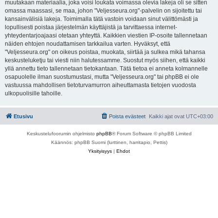
muutakaan materiaalia, joka voisi loukata voimassa olevia lakeja oli se sitten
omassa maassasi, se maa, johon "Veljesseura.org"-palvelin on sijoitettu tai
kansainvälisiä lakeja. Toimimalla tätä vastoin voidaan sinut välittömästi ja
lopullisesti poistaa järjestelmän käyttäjistä ja tarvittaessa internet-
yhteydentarjoajaasi otetaan yhteyttä. Kaikkien viestien IP-osoite tallennetaan
näiden ehtojen noudattamisen tarkkailua varten. Hyväksyt, että
"Veljesseura.org" on oikeus poistaa, muokata, siirtää ja sulkea mikä tahansa
keskusteluketju tai viesti niin halutessamme. Suostut myös siihen, että kaikki
yllä annettu tieto tallennetaan tietokantaan. Tätä tietoa ei anneta kolmannelle
osapuolelle ilman suostumustasi, mutta "Veljesseura.org" tai phpBB ei ole
vastuussa mahdollisen tietoturvamurron aiheuttamasta tietojen vuodosta
ulkopuolisille tahoille.
Etusivu
Poista evästeet
Kaikki ajat ovat
UTC+03:00
Keskustelufoorumin ohjelmisto
phpBB
® Forum Software © phpBB Limited
Käännös: phpBB Suomi (lurttinen, harritapio, Pettis)
Yksityisyys
|
Ehdot