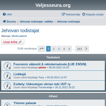
Veljesseura.org
UKK
Rekisteröidy
Kirjaudu sisään
Etusivu
Jehovan todistajat -valikko
Jehovan todistajat
Jehovan todistajat
Valvoja:
Moderaattorit
Uusi Aihe
Sivu
1
/
263
1
2
3
4
5
263
Seuraava
5248 viestiketjua
…
Tiedotteet
Foorumin säännöt & rekisteriseloste (LUE ENSIN)
Uusin viesti Kirjoittaja
admin
«
06.04.2015 14:33
Linkkejä
Uusin viesti Kirjoittaja
Tony
«
04.03.2014 14:47
Esittely: Uskontojen uhrien tuki UUT ry
Uusin viesti Kirjoittaja
Torninvartija
«
26.11.2012 16:22
Aiheet
Yleinen palaute