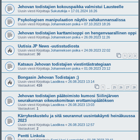
Jehovan todistajien kokouspaikka valmistui Lausteelle
Uusin viesti Kirjoittaja
Sukututkija
«
17.01.2024 16:26
Psykologisen manipulaation näytös valtakunnansalissa
Uusin viesti Kirjoittaja
Johanneksen poika
«
07.10.2023 18:26
Jehovan todistajien karttamisoppi on hengenvaarallinen oppi
Uusin viesti Kirjoittaja
Johanneksen poika
«
26.09.2023 11:26
Uutisia JP News -uutisstudiosta
Uusin viesti Kirjoittaja
Johanneksen poika
«
24.09.2023 22:02
Vastaukset:
30
1
2
3
Katsaus Jehovan todistajien viestintästrategiaan
Uusin viesti Kirjoittaja
Johanneksen poika
«
01.09.2023 23:12
Bongasin Jehovan Todistajan ;)
Uusin viesti Kirjoittaja
Laodikea
«
26.08.2023 13:14
Vastaukset:
416
1
25
26
27
28
…
Jehovan todistajien päätoimisto kumosi Siilinjärven
seurakunnan oikeuskomitean erottamispäätöksen
Uusin viesti Kirjoittaja
Laodikea
«
26.08.2023 13:03
Vastaukset:
1
Kärrykeskustelu ja sitä seurannut uusintakäynti heinäkuussa
2023
Uusin viesti Kirjoittaja
Laodikea
«
26.08.2023 12:57
Vastaukset:
2
Pentti Linkola