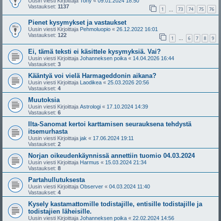
Uusin viesti Kirjoittaja
Tony
«
09.01.2024 18:50
Vastaukset:
1137
1
73
74
75
76
…
Pienet kysymykset ja vastaukset
Uusin viesti Kirjoittaja
Pehmoluopio
«
26.12.2022 16:01
Vastaukset:
122
1
6
7
8
9
…
Ei, tämä teksti ei käsittele kysymyksiä. Vai?
Uusin viesti Kirjoittaja
Johanneksen poika
«
14.04.2026 16:44
Vastaukset:
3
Kääntyä voi vielä Harmageddonin aikana?
Uusin viesti Kirjoittaja
Laodikea
«
25.03.2026 20:56
Vastaukset:
4
Muutoksia
Uusin viesti Kirjoittaja
Astrologi
«
17.10.2024 14:39
Vastaukset:
6
Ilta-Sanomat kertoi karttamisen seurauksena tehdystä
itsemurhasta
Uusin viesti Kirjoittaja
jak
«
17.06.2024 19:11
Vastaukset:
2
Norjan oikeudenkäynnissä annettiin tuomio 04.03.2024
Uusin viesti Kirjoittaja
Harmus
«
15.03.2024 21:34
Vastaukset:
8
Partahullutuksesta
Uusin viesti Kirjoittaja
Observer
«
04.03.2024 11:40
Vastaukset:
4
Kysely kastamattomille todistajille, entisille todistajille ja
todistajien läheisille.
Uusin viesti Kirjoittaja
Johanneksen poika
«
22.02.2024 14:56